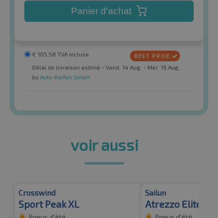
Panier d'achat
€
105.58
TVA incluse
Délai de livraison estimé - Vend. 14 Aug. - Mer. 19 Aug.
by
Auto-Raifen GmbH
voir aussi
Crosswind
Sailun
Sport Peak XL
Atrezzo Elite FS
Pneus d'été
Pneus d'été