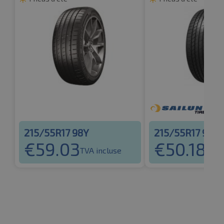
215/55R17 98Y
215/55R17 94V
€
59.03
€
50.18
TVA incluse
TVA 