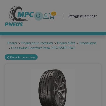
0
info@pneusmpc.fr
Pneus
»
Pneus pour voitures
»
Pneus d'été
»
Crosswind
»
Crosswind Comfort Peak 215/55R17 94V
❮ Back to overview