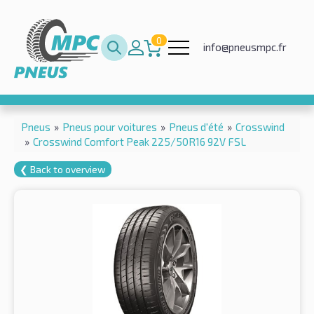
0
info@pneusmpc.fr
Pneus
»
Pneus pour voitures
»
Pneus d'été
»
Crosswind
»
Crosswind Comfort Peak 225/50R16 92V FSL
❮ Back to overview