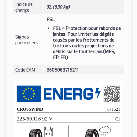
Indice de
92
(630 kg)
charge
FSL
FSL
= Protection pour rebords de
jantes. Pour limiter les dégâts
Signes
causés par les frottements de
particuliers
trottoirs ou les projections de
débris sur le tout terrain.(MFS,
FP, FR)
Code EAN
8605068715211