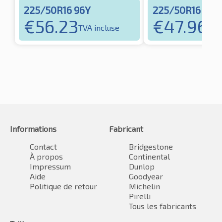
225/50R16 96Y
225/50R16 92V
€
56.23
€
47.96
TVA incluse
TVA
Informations
Fabricant
Contact
Bridgestone
À propos
Continental
Impressum
Dunlop
Aide
Goodyear
Politique de retour
Michelin
Pirelli
Tous les fabricants