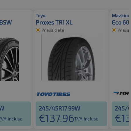
Toyo
Mazzini
 BSW
Proxes TR1 XL
Eco 60
Pneus d'été
Pneus 
9W
245/45R17 99W
245/4
€
137.96
€
13
TVA incluse
TVA incluse