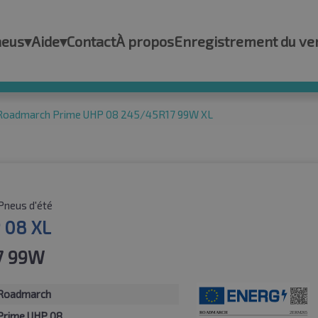
neus
▾
Aide
▾
Contact
À propos
Enregistrement du ve
Roadmarch Prime UHP 08 245/45R17 99W XL
Pneus d'été
 08 XL
7 99W
Roadmarch
Prime UHP 08