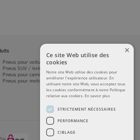
×
uits
Ce site Web utilise des
cookies
Pneus pour voitures
Pneus SUV / 4x4
Notre site Web utilise des cookies pour
Pneus pour camionnettes
améliorer l'expérience utilisateur. En
Pneus pour motos
utilisant notre site Web, vous acceptez tous
les cookies conformément à notre Politique
relative aux cookies.
En savoir plus
STRICTEMENT NÉCESSAIRES
PERFORMANCE
CIBLAGE