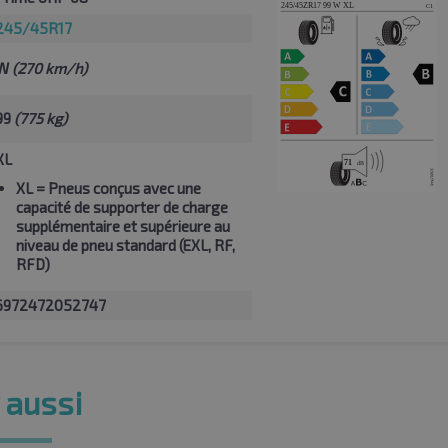
245/45R17
W
(270 km/h)
99
(775 kg)
XL
XL
= Pneus conçus avec une
capacité de supporter de charge
supplémentaire et supérieure au
niveau de pneu standard (EXL, RF,
RFD)
6972472052747
 aussi