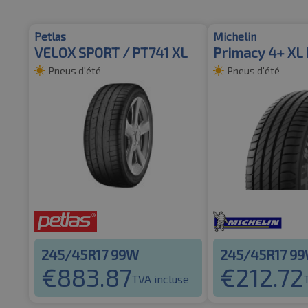
Petlas
Michelin
VELOX SPORT / PT741 XL
Primacy 4+ XL
Pneus d'été
Pneus d'été
245/45R17 99W
245/45R17 9
€
883.87
€
212.72
TVA incluse