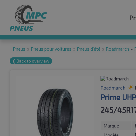
P
Pneus
»
Pneus pour voitures
»
Pneus d'été
»
Roadmarch
»
❮ Back to overview
Roadmarch
Prime UHP
245/45R1
Marque
Modèle