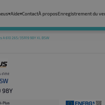
neus
▾
Aide
▾
Contact
À propos
Enregistrement du ve
us A 610 265/35R19 98Y XL BSW
 d'été
BSW
9 98Y
A-Plus