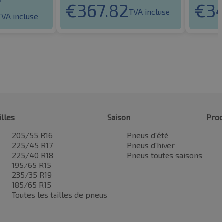
€
367.82
€
3
TVA incluse
TVA incluse
illes
Saison
Prod
205/55 R16
Pneus d'été
225/45 R17
Pneus d'hiver
225/40 R18
Pneus toutes saisons
195/65 R15
235/35 R19
185/65 R15
Toutes les tailles de pneus