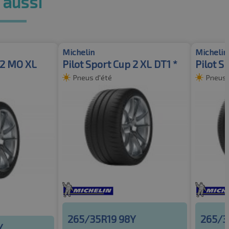
 aussi
Michelin
Michelin
 2 MO XL
Pilot Sport Cup 2 XL DT1 *
Pilot S
Pneus d'été
Pneus 
265/35R19 98Y
265/3
Y