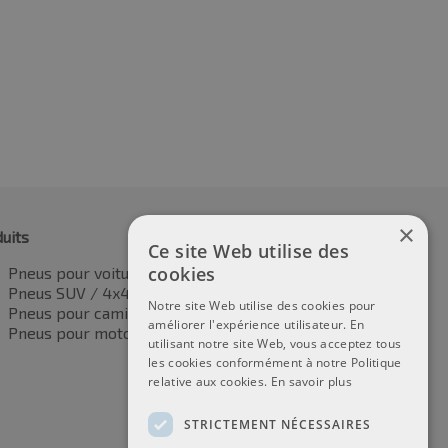
44.88
€
344.45
TVA incluse
TVA incluse
×
uits
Ce site Web utilise des
cookies
Pneus pour voitures
Pneus SUV / 4x4
Notre site Web utilise des cookies pour
Pneus pour camionnettes
améliorer l'expérience utilisateur. En
Pneus pour motos
utilisant notre site Web, vous acceptez tous
les cookies conformément à notre Politique
relative aux cookies.
En savoir plus
STRICTEMENT NÉCESSAIRES