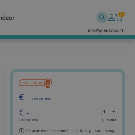
0
ndeur
info@pneusmpc.fr
€
-
TVA incluse
€
-
TVA incluse
Quantité
Délai de livraison estimé - Lun. 10 Aug. - Lun. 10 Aug.