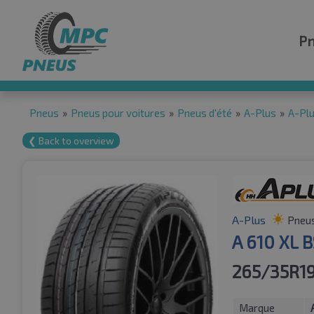
P
Pneus
»
Pneus pour voitures
»
Pneus d'été
»
A-Plus
»
A-Pl
❮ Back to overview
A-Plus
Pneus
A 610 XL 
265/35R1
Marque