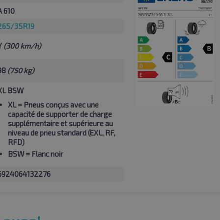
A 610
265/35R19
Y
(300 km/h)
98
(750 kg)
XL BSW
XL
= Pneus conçus avec une
capacité de supporter de charge
supplémentaire et supérieure au
niveau de pneu standard (EXL, RF,
RFD)
BSW
= Flanc noir
6924064132276