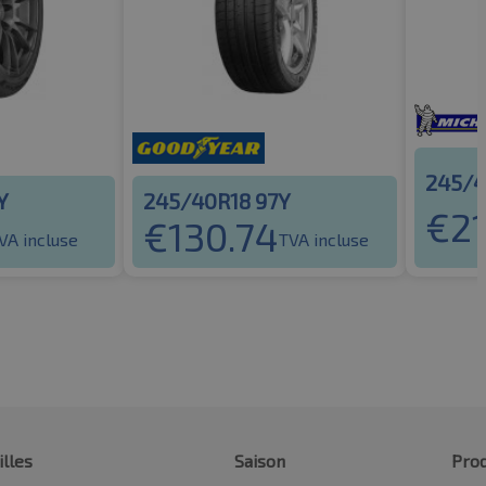
245/4
Y
245/40R18 97Y
€
2
€
130.74
VA incluse
TVA incluse
illes
Saison
Prod