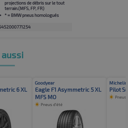
projections de débris sur le tout
terrain.(MFS, FP, FR)
*
= BMW pneus homologués
5452000771254
 aussi
Goodyear
Michelin
etric 6 XL
Eagle F1 Asymmetric 5 XL
Pilot 
MFS MO
Pneus 
Pneus d'été