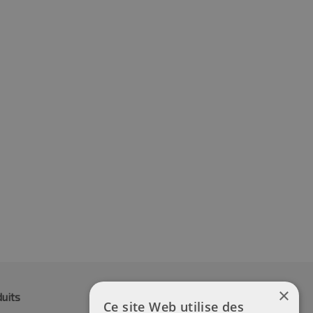
0R18 93Y
245/40R18 93Y
13.70
€
170.28
TVA incluse
TVA incluse
×
uits
Ce site Web utilise des