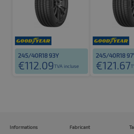
245/40R18 93Y
245/40R18 97
€
112.09
€
121.67
TVA incluse
T
Informations
Fabricant
Ta