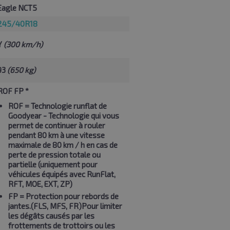
Eagle NCT5
245/40R18
Y
(300 km/h)
93
(650 kg)
ROF FP *
ROF
= Technologie runflat de
Goodyear - Technologie qui vous
permet de continuer à rouler
pendant 80 km à une vitesse
maximale de 80 km / h en cas de
perte de pression totale ou
partielle (uniquement pour
véhicules équipés avec RunFlat,
RFT, MOE, EXT, ZP)
FP
= Protection pour rebords de
jantes.(FLS, MFS, FR)Pour limiter
les dégâts causés par les
frottements de trottoirs ou les