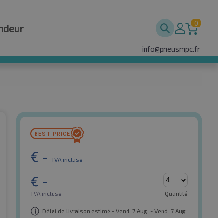
0
ndeur
info@pneusmpc.fr
€
-
TVA incluse
€
-
TVA incluse
Quantité
Délai de livraison estimé - Vend. 7 Aug. - Vend. 7 Aug.