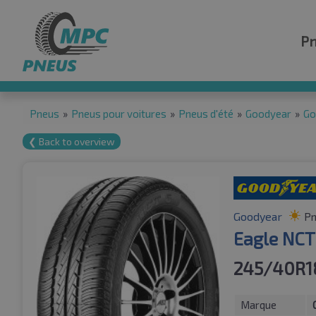
P
Pneus
»
Pneus pour voitures
»
Pneus d'été
»
Goodyear
»
Go
❮ Back to overview
Goodyear
Pn
Eagle NCT
245/40R1
Marque