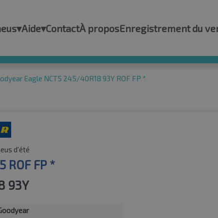
neus
▾
Aide
▾
Contact
À propos
Enregistrement du ve
odyear Eagle NCT5 245/40R18 93Y ROF FP *
eus d'été
5 ROF FP *
8 93Y
Goodyear