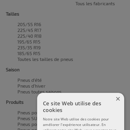
Tous les fabricants
Tailles
205/55 R16
225/45 R17
225/40 R18
195/65 R15
235/35 R19
185/65 R15
Toutes les tailles de pneus
Saison
Pneus d'été
Pneus d'hiver
Pneus toutes saisons
×
Produits
Ce site Web utilise des
cookies
Pneus pour voitures
Pneus SUV / 4x4
Notre site Web utilise des cookies pour
Pneus pour camionnettes
améliorer l'expérience utilisateur. En
Pneus pour motos