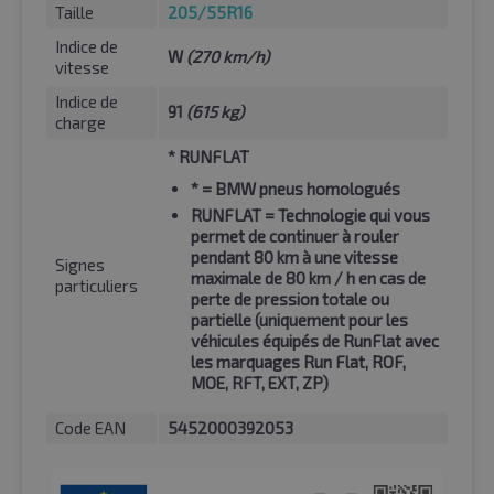
Taille
205/55R16
Indice de
W
(270 km/h)
vitesse
Indice de
91
(615 kg)
charge
* RUNFLAT
*
= BMW pneus homologués
RUNFLAT
= Technologie qui vous
permet de continuer à rouler
pendant 80 km à une vitesse
Signes
maximale de 80 km / h en cas de
particuliers
perte de pression totale ou
partielle (uniquement pour les
véhicules équipés de RunFlat avec
les marquages Run Flat, ROF,
MOE, RFT, EXT, ZP)
Code EAN
5452000392053