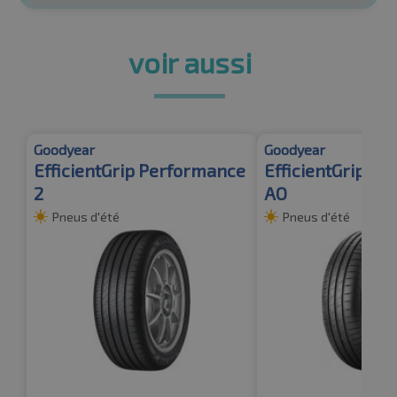
voir aussi
Goodyear
Goodyear
EfficientGrip Performance
EfficientGrip P
2
AO
Pneus d'été
Pneus d'été