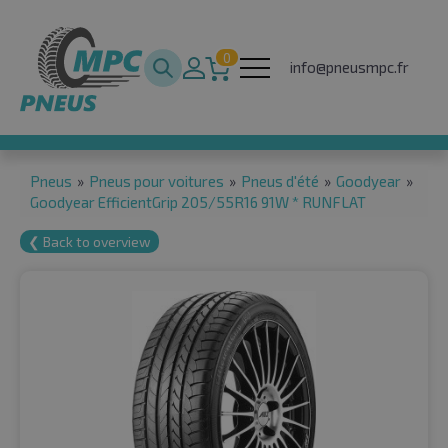
0
info@pneusmpc.fr
Pneus
»
Pneus pour voitures
»
Pneus d'été
»
Goodyear
»
Goodyear EfficientGrip 205/55R16 91W * RUNFLAT
❮ Back to overview