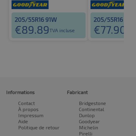
205/55R16 91W
205/55R16 91W
€
89.89
€
77.90
TVA incluse
TVA 
Informations
Fabricant
Contact
Bridgestone
À propos
Continental
Impressum
Dunlop
Aide
Goodyear
Politique de retour
Michelin
Pirelli