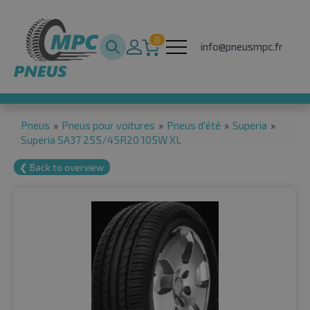
0
info@pneusmpc.fr
Pneus
»
Pneus pour voitures
»
Pneus d'été
»
Superia
»
Superia SA37 255/45R20 105W XL
❮ Back to overview