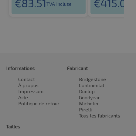
€
83.51
€
415.07
TVA incluse
T
Informations
Fabricant
Contact
Bridgestone
À propos
Continental
Impressum
Dunlop
Aide
Goodyear
Politique de retour
Michelin
Pirelli
Tous les fabricants
Tailles