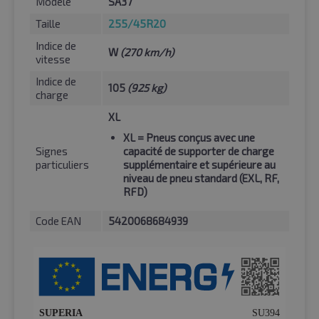
Modèle
SA37
Taille
255/45R20
Indice de
W
(270 km/h)
vitesse
Indice de
105
(925 kg)
charge
XL
XL
= Pneus conçus avec une
Signes
capacité de supporter de charge
particuliers
supplémentaire et supérieure au
niveau de pneu standard (EXL, RF,
RFD)
Code EAN
5420068684939