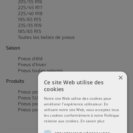
205/55 R16
225/45 R17
225/40 R18
195/65 R15
235/35 R19
185/65 R15
Toutes les tailles de pneus
Saison
Pneus d'été
Pneus d'hiver
Pneus toutes saisons
×
Produits
Ce site Web utilise des
cookies
Pneus pour voitures
Pneus SUV / 4x4
Notre site Web utilise des cookies pour
Pneus pour camionnettes
améliorer l'expérience utilisateur. En
Pneus pour motos
utilisant notre site Web, vous acceptez tous
les cookies conformément à notre Politique
relative aux cookies.
En savoir plus