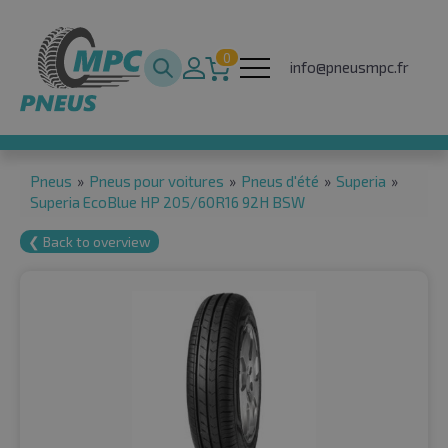
0
info@pneusmpc.fr
Pneus
»
Pneus pour voitures
»
Pneus d'été
»
Superia
»
Superia EcoBlue HP 205/60R16 92H BSW
❮ Back to overview