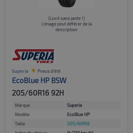
(
Livré sans jante !
)
L'image peut différer de la
description
Superia
Pneus d'été
EcoBlue HP BSW
205/60R16 92H
Marque
Superia
Modèle
EcoBlue HP
Taille
205/60R16
Indice de vitesse
H
(210 km/h)