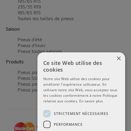
195/65 R15
235/35 R19
185/65 R15
Toutes les tailles de pneus
Saison
Pneus d'été
Pneus d'hiver
Pneus toutes saisons
×
Produits
Ce site Web utilise des
cookies
Pneus pour voitures
Pneus SUV / 4x4
Notre site Web utilise des cookies pour
Pneus pour camionnettes
améliorer l'expérience utilisateur. En
Pneus pour motos
utilisant notre site Web, vous acceptez tous
les cookies conformément à notre Politique
relative aux cookies.
En savoir plus
STRICTEMENT NÉCESSAIRES
PERFORMANCE