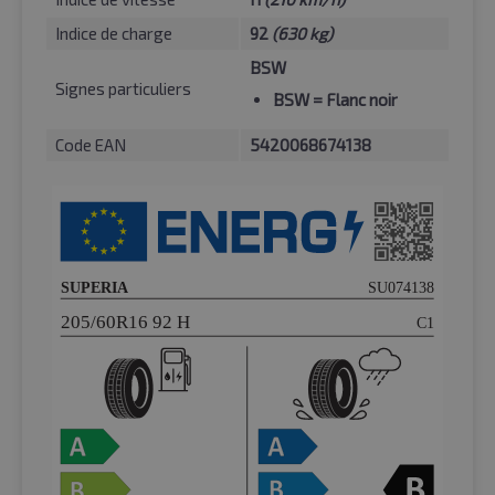
Indice de charge
92
(630 kg)
BSW
Signes particuliers
BSW
= Flanc noir
Code EAN
5420068674138