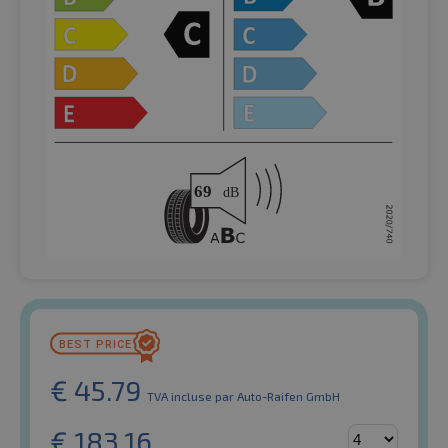
€
45.79
TVA incluse
par Auto-Raifen GmbH
€
183.16