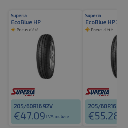
Superia
Superia
EcoBlue HP
EcoBlue HP XL
Pneus d'été
Pneus d'été
205/60R16 92V
205/60R16 96V
€
47.09
€
55.28
TVA incluse
TVA