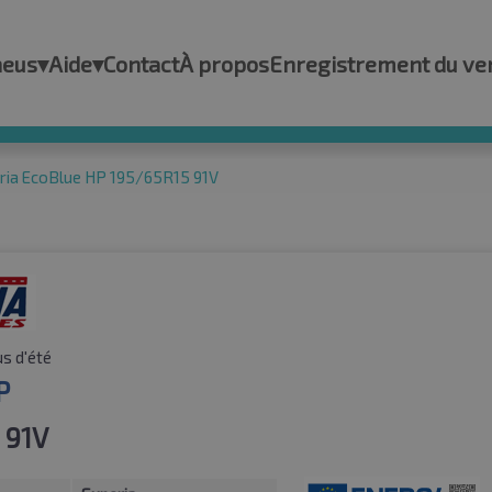
neus
▾
Aide
▾
Contact
À propos
Enregistrement du ve
ria EcoBlue HP 195/65R15 91V
s d'été
P
 91V