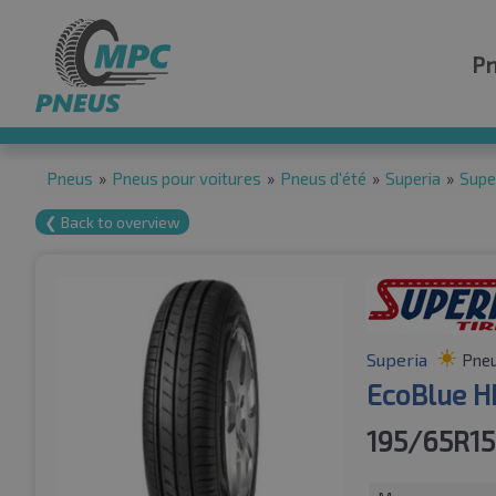
P
Pneus
»
Pneus pour voitures
»
Pneus d'été
»
Superia
»
Supe
❮ Back to overview
Superia
Pneu
EcoBlue H
195/65R15