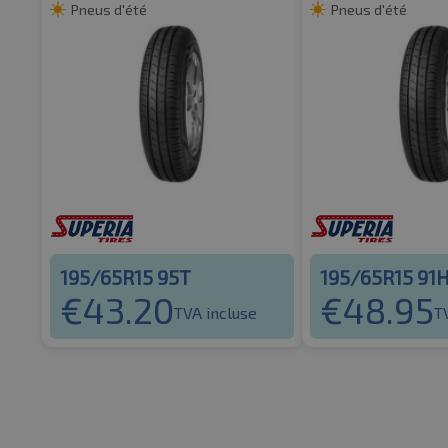
Pneus d'été
Pneus d'été
195/65R15 95T
195/65R15 91
€
43.20
€
48.95
TVA incluse
T