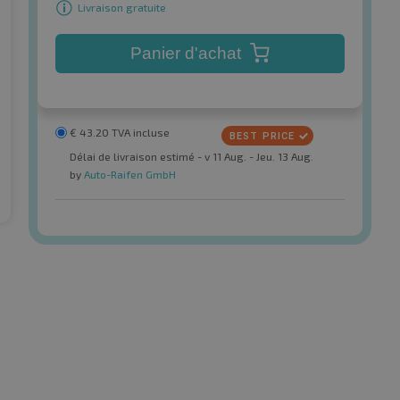
Livraison gratuite
Panier d'achat
€
43.20
TVA incluse
Délai de livraison estimé - v 11 Aug. - Jeu. 13 Aug.
by
Auto-Raifen GmbH
Firemax
FM 601