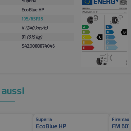
Superia
EcoBlue HP
195/65R15
e
V
(240 km/h)
91
(615 kg)
5420068674046
 aussi
Superia
Firemax
EcoBlue HP
FM 601