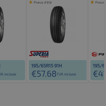
Pneus d'été
Pneus 
H
195/65R15 91H
195/6
€
57.68
€
4
VA incluse
TVA incluse