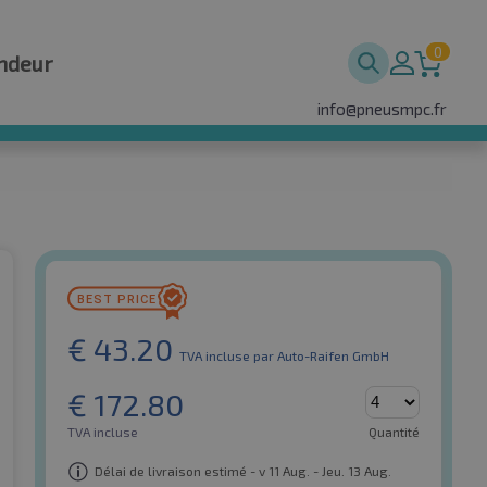
0
ndeur
info@pneusmpc.fr
€
43.20
TVA incluse
par Auto-Raifen GmbH
€
172.80
TVA incluse
Quantité
Délai de livraison estimé - v 11 Aug. - Jeu. 13 Aug.