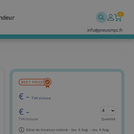
0
ndeur
info@pneusmpc.fr
€
-
TVA incluse
€
-
TVA incluse
Quantité
Délai de livraison estimé - Jeu. 6 Aug. - Jeu. 6 Aug.