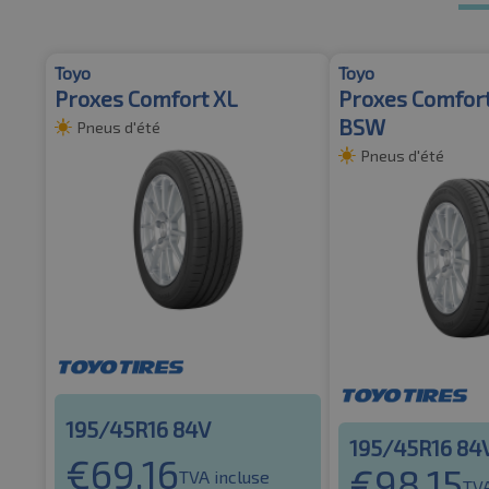
Toyo
Toyo
Proxes Comfort XL
Proxes Comfor
BSW
Pneus d'été
Pneus d'été
195/45R16 84V
195/45R16 84
€
69.16
€
98.15
TVA incluse
TVA