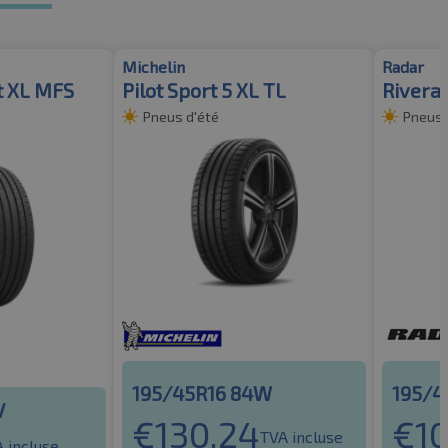
Michelin
Radar
t XL MFS
Pilot Sport 5 XL TL
Rivera
Pneus d'été
Pneus 
195/45R16 84W
195/4
V
€
130.24
€
1
TVA incluse
 incluse