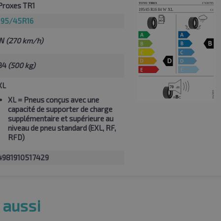
Proxes TR1
195/45R16
W
(270 km/h)
84
(500 kg)
XL
XL
= Pneus conçus avec une
capacité de supporter de charge
supplémentaire et supérieure au
niveau de pneu standard (EXL, RF,
RFD)
4981910517429
 aussi