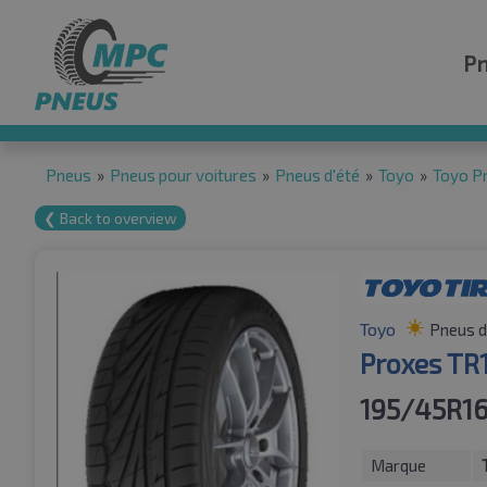
P
Pneus
»
Pneus pour voitures
»
Pneus d'été
»
Toyo
»
Toyo P
❮ Back to overview
Toyo
Pneus d
Proxes TR
195/45R1
Marque