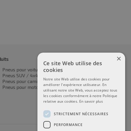
×
uits
Ce site Web utilise des
cookies
Pneus pour voitures
Pneus SUV / 4x4
Notre site Web utilise des cookies pour
Pneus pour camionnettes
améliorer l'expérience utilisateur. En
Pneus pour motos
utilisant notre site Web, vous acceptez tous
les cookies conformément à notre Politique
relative aux cookies.
En savoir plus
STRICTEMENT NÉCESSAIRES
PERFORMANCE