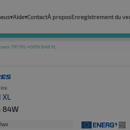
neus
▾
Aide
▾
Contact
À propos
Enregistrement du ve
roxes TR1 195/45R16 84W XL
'été
1 XL
6 84W
Toyo