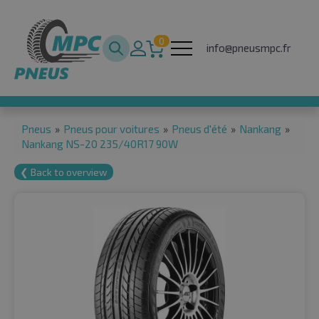
0
info@pneusmpc.fr
Pneus
»
Pneus pour voitures
»
Pneus d'été
»
Nankang
»
Nankang NS-20 235/40R17 90W
❮ Back to overview