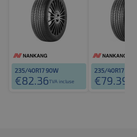
235/40R17 90W
235/40R17 90V
€
82.36
€
79.39
TVA incluse
TVA