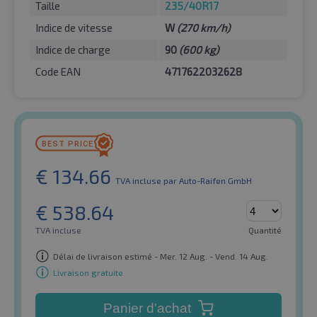
Taille
235/40R17
Indice de vitesse
W
(270 km/h)
Indice de charge
90
(600 kg)
Code EAN
4717622032628
€
134.66
TVA incluse
par Auto-Raifen GmbH
€
538.64
TVA incluse
Quantité
Délai de livraison estimé - Mer. 12 Aug. - Vend. 14 Aug.
Livraison gratuite
Panier d'achat