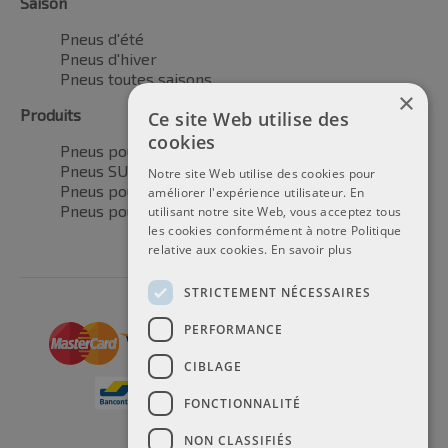
Saison
Pneus d'été
Pneus d'hiver
Pneus toutes saisons
×
Produits
Ce site Web utilise des
cookies
Pneus pour voitures
Pneus SUV / 4x4
Notre site Web utilise des cookies pour
Pneus pour camionnettes
améliorer l'expérience utilisateur. En
Pneus pour motos
utilisant notre site Web, vous acceptez tous
les cookies conformément à notre Politique
relative aux cookies.
En savoir plus
STRICTEMENT NÉCESSAIRES
PERFORMANCE
CIBLAGE
FONCTIONNALITÉ
NON CLASSIFIÉS