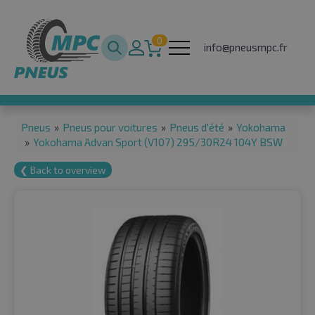
0
info@pneusmpc.fr
Pneus
»
Pneus pour voitures
»
Pneus d'été
»
Yokohama
»
Yokohama Advan Sport (V107) 295/30R24 104Y BSW
❮ Back to overview