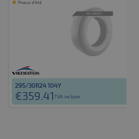
Pneus d'été
295/30R24 104Y
€
359.41
TVA incluse