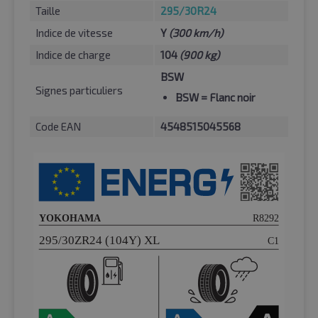
Taille
295/30R24
Indice de vitesse
Y
(300 km/h)
Indice de charge
104
(900 kg)
BSW
Signes particuliers
BSW
= Flanc noir
Code EAN
4548515045568