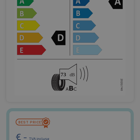
€
-
TVA incluse