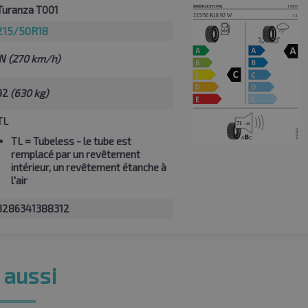
Turanza T001
215/50R18
W
(270 km/h)
92
(630 kg)
TL
TL
= Tubeless - le tube est
remplacé par un revêtement
intérieur, un revêtement étanche à
l'air
3286341388312
 aussi