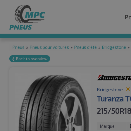
P
Pneus
»
Pneus pour voitures
»
Pneus d'été
»
Bridgestone
»
❮ Back to overview
Bridgestone
Turanza T
215/50R1
Marque