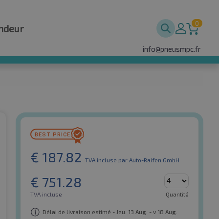
0
ndeur
info@pneusmpc.fr
€
187.82
TVA incluse
par Auto-Raifen GmbH
€
751.28
TVA incluse
Quantité
Délai de livraison estimé - Jeu. 13 Aug. - v 18 Aug.