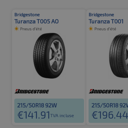
Bridgestone
Bridgestone
Turanza T005 AO
Turanza T001
Pneus d'été
Pneus d'été
215/50R18 92W
215/50R18 9
€
141.91
€
196.4
TVA incluse