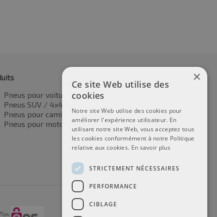
×
uits
Ce site Web utilise des
cookies
Pneus pour voitures
Pneus SUV / 4x4
Notre site Web utilise des cookies pour
Pneus pour camionnettes
améliorer l'expérience utilisateur. En
Pneus pour motos
utilisant notre site Web, vous acceptez tous
les cookies conformément à notre Politique
relative aux cookies.
En savoir plus
STRICTEMENT NÉCESSAIRES
PERFORMANCE
CIBLAGE