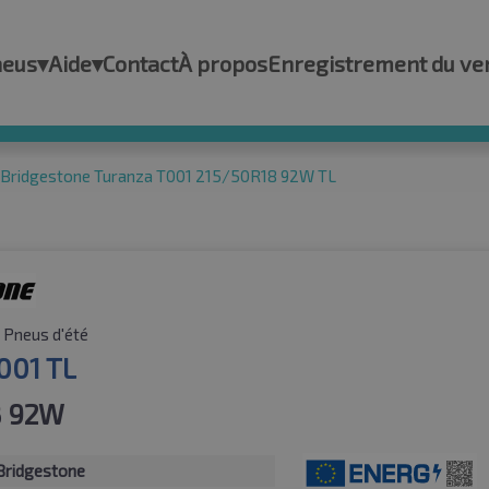
neus
▾
Aide
▾
Contact
À propos
Enregistrement du ve
Bridgestone Turanza T001 215/50R18 92W TL
Pneus d'été
001 TL
8 92W
Bridgestone