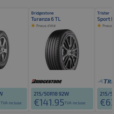
Bridgestone
Tristar
Turanza 6 TL
Sport 
Pneus d'été
Pneus 
2W
215/50R18 92W
215/5
4
€
141.95
€
6
TVA incluse
TVA incluse