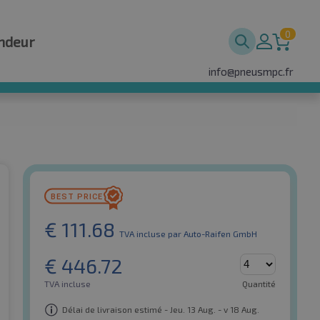
0
ndeur
info@pneusmpc.fr
€
111.68
TVA incluse
par Auto-Raifen GmbH
€
446.72
TVA incluse
Quantité
Délai de livraison estimé - Jeu. 13 Aug. - v 18 Aug.