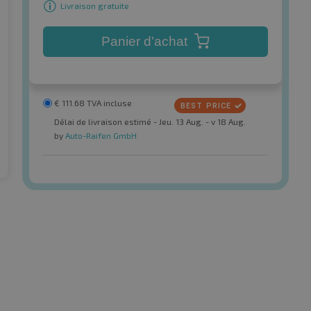
Livraison gratuite
Panier d'achat
€
111.68
TVA incluse
Délai de livraison estimé - Jeu. 13 Aug. - v 18 Aug.
by
Auto-Raifen GmbH
Tristar
Ecovision
Ecopower 3