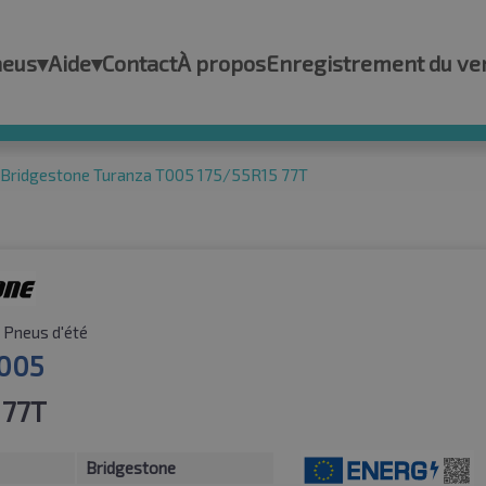
neus
▾
Aide
▾
Contact
À propos
Enregistrement du ve
Bridgestone Turanza T005 175/55R15 77T
Pneus d'été
T005
 77T
Bridgestone