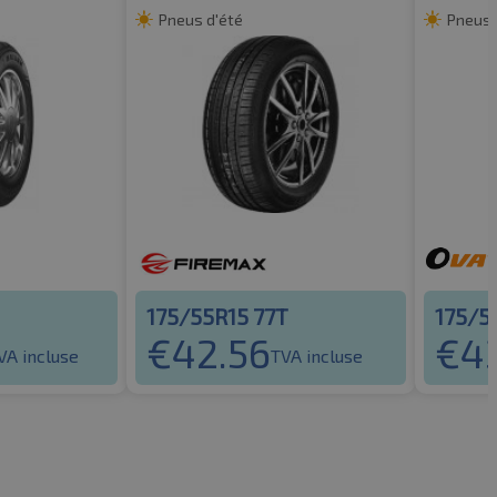
Pneus d'été
Pneus 
175/55R15 77T
175/5
€
42.56
€
4
VA incluse
TVA incluse