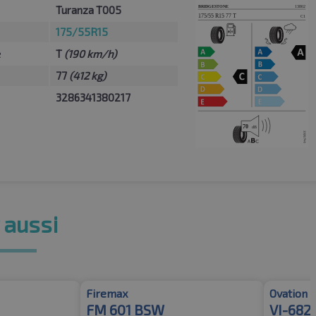
Turanza T005
175/55R15
e
T
(190 km/h)
77
(412 kg)
3286341380217
 aussi
Firemax
Ovation
FM 601 BSW
VI-682 