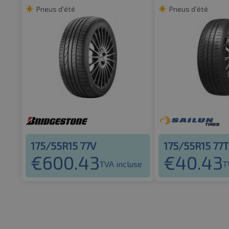
Pneus d'été
Pneus d'été
175/55R15 77V
175/55R15 77T
€
600.43
€
40.43
TVA incluse
T