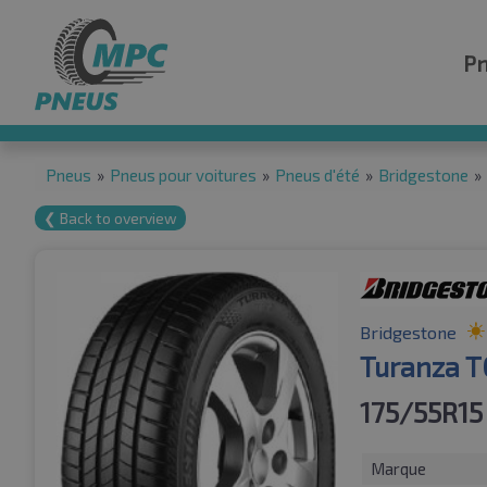
P
Pneus
»
Pneus pour voitures
»
Pneus d'été
»
Bridgestone
»
❮ Back to overview
Bridgestone
Turanza 
175/55R15
Marque