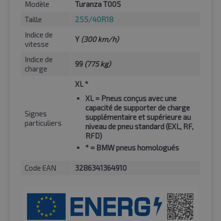
Modèle
Turanza T005
Taille
255/40R18
Indice de
Y
(300 km/h)
vitesse
Indice de
99
(775 kg)
charge
XL *
XL
= Pneus conçus avec une
capacité de supporter de charge
Signes
supplémentaire et supérieure au
particuliers
niveau de pneu standard (EXL, RF,
RFD)
*
= BMW pneus homologués
Code EAN
3286341364910