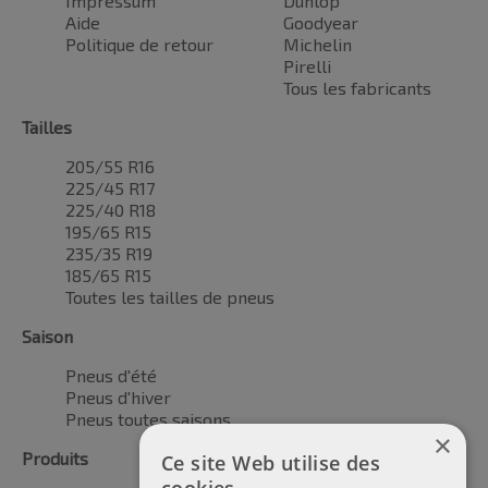
Impressum
Dunlop
Aide
Goodyear
Politique de retour
Michelin
Pirelli
Tous les fabricants
Tailles
205/55 R16
225/45 R17
225/40 R18
195/65 R15
235/35 R19
185/65 R15
Toutes les tailles de pneus
Saison
Pneus d'été
Pneus d'hiver
Pneus toutes saisons
×
Produits
Ce site Web utilise des