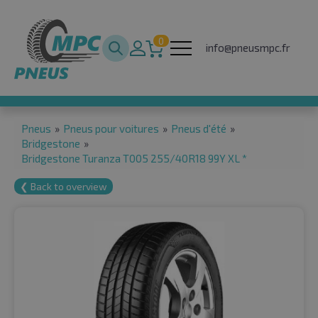
0
info@pneusmpc.fr
Pneus
»
Pneus pour voitures
»
Pneus d'été
»
Bridgestone
»
Bridgestone Turanza T005 255/40R18 99Y XL *
❮ Back to overview