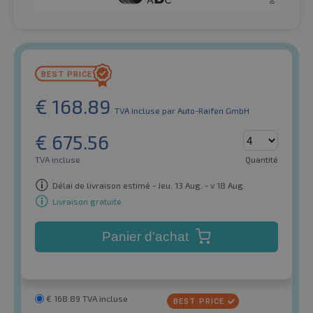
€
168.89
TVA incluse
par Auto-Raifen GmbH
€
675.56
TVA incluse
Quantité
Délai de livraison estimé - Jeu. 13 Aug. - v 18 Aug.
Livraison gratuite
Panier d'achat
€
168.89
TVA incluse