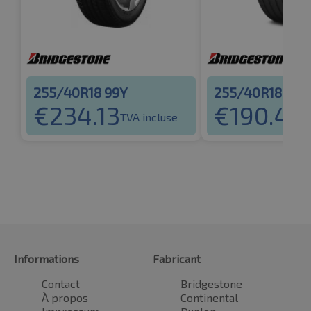
255/40R18 99Y
255/40R18 99Y
€
234.13
€
190.46
TVA incluse
T
Informations
Fabricant
Contact
Bridgestone
À propos
Continental