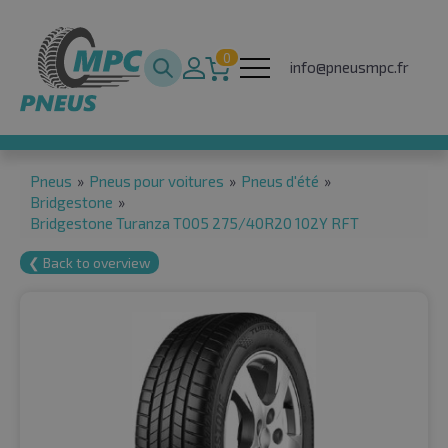
0
info@pneusmpc.fr
Pneus
»
Pneus pour voitures
»
Pneus d'été
»
Bridgestone
»
Bridgestone Turanza T005 275/40R20 102Y RFT
❮ Back to overview