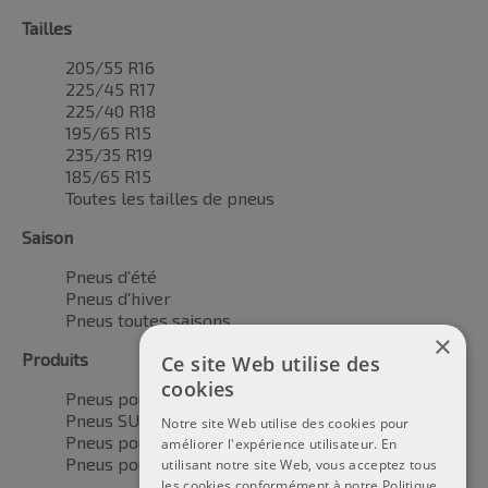
Tailles
205/55 R16
225/45 R17
225/40 R18
195/65 R15
235/35 R19
185/65 R15
Toutes les tailles de pneus
Saison
Pneus d'été
Pneus d'hiver
Pneus toutes saisons
×
Produits
Ce site Web utilise des
cookies
Pneus pour voitures
Pneus SUV / 4x4
Notre site Web utilise des cookies pour
Pneus pour camionnettes
améliorer l'expérience utilisateur. En
Pneus pour motos
utilisant notre site Web, vous acceptez tous
les cookies conformément à notre Politique