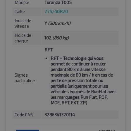
Modèle
Turanza T005
Taille
275/40R20
Indice de
Y
(300 km/h)
vitesse
Indice de
102
(850 kg)
charge
RFT
RFT
= Technologie qui vous
permet de continuer à rouler
pendant 80 km à une vitesse
Signes
maximale de 80 km / h en cas de
particuliers
perte de pression totale ou
partielle (uniquement pour les
véhicules équipés de RunFlat avec
les marquages Run Flat, ROF,
MOE, RFT, EXT, ZP)
Code EAN
3286341320114