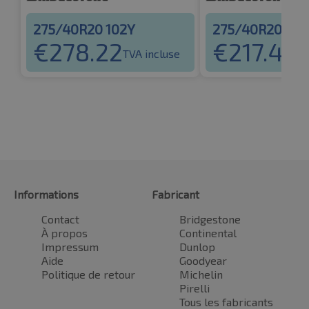
275/40R20 102Y
275/40R20 10
€
278.22
€
217.49
TVA incluse
TV
Informations
Fabricant
Contact
Bridgestone
À propos
Continental
Impressum
Dunlop
Aide
Goodyear
Politique de retour
Michelin
Pirelli
Tous les fabricants