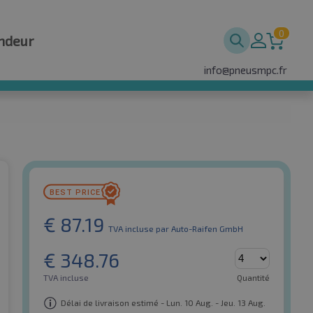
0
ndeur
info@pneusmpc.fr
€
87.19
TVA incluse
par Auto-Raifen GmbH
€
348.76
TVA incluse
Quantité
Délai de livraison estimé - Lun. 10 Aug. - Jeu. 13 Aug.