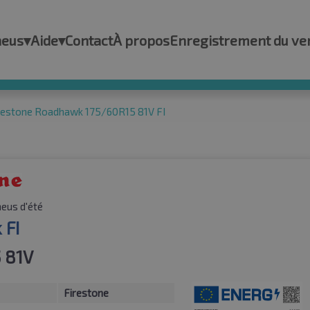
neus
▾
Aide
▾
Contact
À propos
Enregistrement du ve
restone Roadhawk 175/60R15 81V FI
eus d'été
 FI
 81V
Firestone