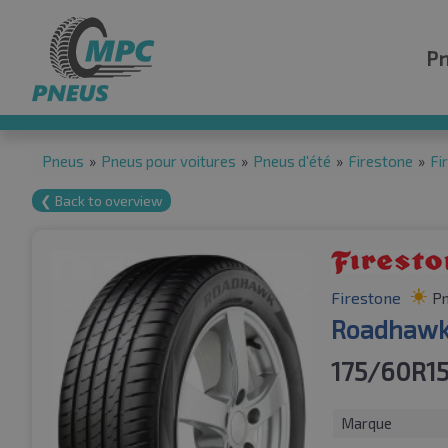
P
Pneus
»
Pneus pour voitures
»
Pneus d'été
»
Firestone
»
Fi
❮ Back to overview
Firestone
Pn
Roadhawk
175/60R15
Marque