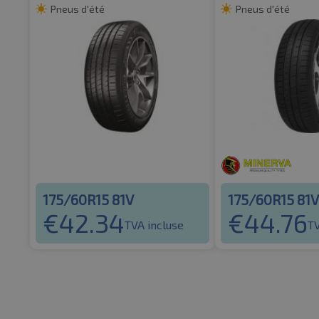
Pneus d'été
Pneus d'été
175/60R15 81V
175/60R15 81V
€
42.34
€
44.76
TVA incluse
TV