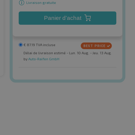
Livraison gratuite
Panier d'achat
€
87.19
TVA incluse
Délai de livraison estimé - Lun. 10 Aug. - Jeu. 13 Aug.
by
Auto-Raifen GmbH
Ling Long
er 3
Comfort Master