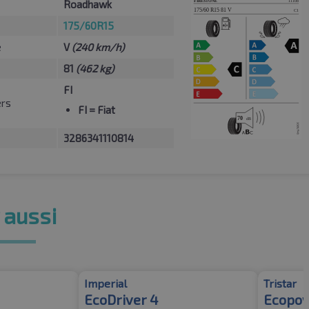
Roadhawk
175/60R15
e
V
(240 km/h)
81
(462 kg)
FI
ers
FI
= Fiat
3286341110814
 aussi
Imperial
Tristar
EcoDriver 4
Ecopow