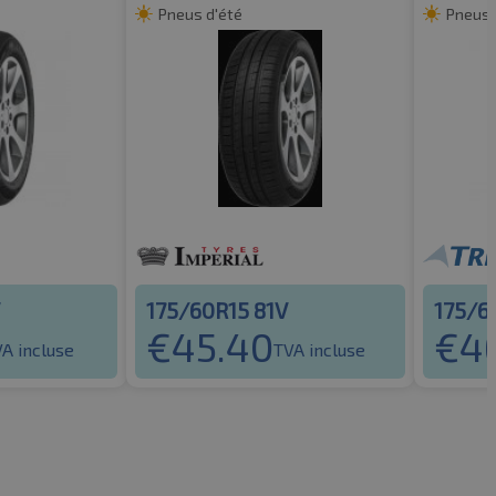
Pneus d'été
Pneus 
175/60R15 81V
175/6
€
45.40
€
4
A incluse
TVA incluse