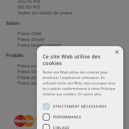
235/35 R19
185/65 R15
Toutes les tailles de pneus
Saison
Pneus d'été
Pneus d'hiver
Pneus toutes saisons
×
Produits
Ce site Web utilise des
cookies
Pneus pour voitures
Pneus SUV / 4x4
Notre site Web utilise des cookies pour
Pneus pour camionnettes
améliorer l'expérience utilisateur. En
Pneus pour motos
utilisant notre site Web, vous acceptez tous
les cookies conformément à notre Politique
relative aux cookies.
En savoir plus
STRICTEMENT NÉCESSAIRES
PERFORMANCE
CIBLAGE