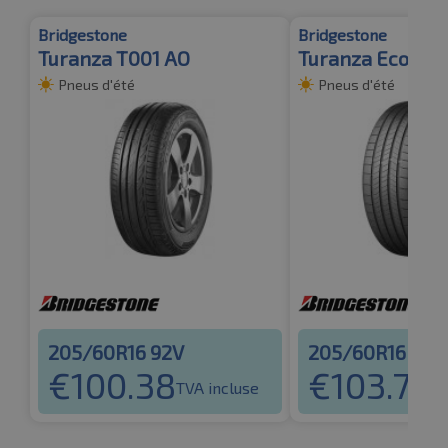
Bridgestone
Bridgestone
Turanza T001 AO
Turanza Eco
Pneus d'été
Pneus d'été
205/60R16 92V
205/60R16 92H
€
100.38
€
103.79
TVA incluse
TV