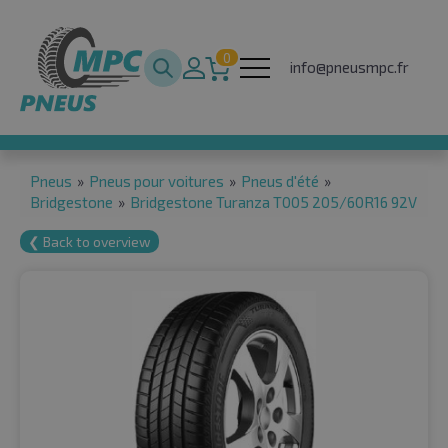
0
info@pneusmpc.fr
Pneus
»
Pneus pour voitures
»
Pneus d'été
»
Bridgestone
»
Bridgestone Turanza T005 205/60R16 92V
❮ Back to overview