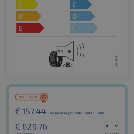
€
157.44
TVA incluse
par Auto-Raifen GmbH
€
629.76
TVA incluse
Quantité