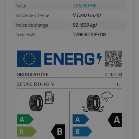
Taille
205/60R16
Indice de vitesse
V
(240 km/h)
Indice de charge
92
(630 kg)
Code EAN
3286341089318