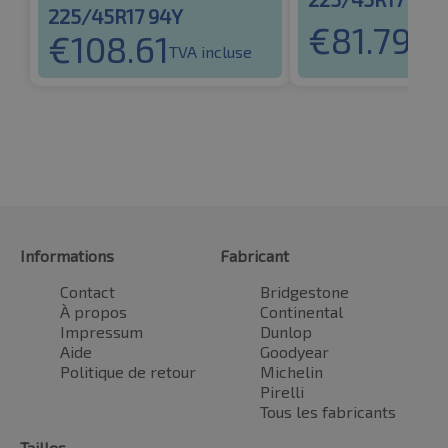
225/45R17 94Y
€
81.79
€
108.61
TVA 
TVA incluse
Informations
Fabricant
Contact
Bridgestone
À propos
Continental
Impressum
Dunlop
Aide
Goodyear
Politique de retour
Michelin
Pirelli
Tous les fabricants
Tailles