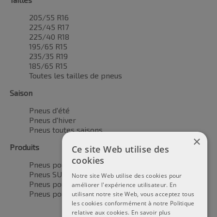
205/55 R16
225/45 R17
225/40 R18
195/65 R15
235/35 R19
185/65 R15
Toutes les tailles de pneus
Saison
Pneus d'été
Pneus d'hiver
Pneus toutes saisons
×
Produits
Ce site Web utilise des
cookies
Pneus pour voitures
Pneus SUV / 4x4
Notre site Web utilise des cookies pour
Pneus pour camionnettes
améliorer l'expérience utilisateur. En
Pneus pour motos
utilisant notre site Web, vous acceptez tous
les cookies conformément à notre Politique
relative aux cookies.
En savoir plus