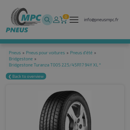
0
info@pneusmpc.fr
Pneus
»
Pneus pour voitures
»
Pneus d'été
»
Bridgestone
»
Bridgestone Turanza T005 225/45R17 94Y XL *
❮ Back to overview