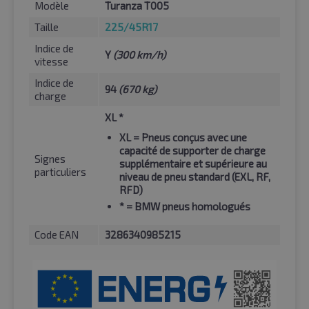
Modèle
Turanza T005
Taille
225/45R17
Indice de
Y
(300 km/h)
vitesse
Indice de
94
(670 kg)
charge
XL *
XL
= Pneus conçus avec une
capacité de supporter de charge
Signes
supplémentaire et supérieure au
particuliers
niveau de pneu standard (EXL, RF,
RFD)
*
= BMW pneus homologués
Code EAN
3286340985215