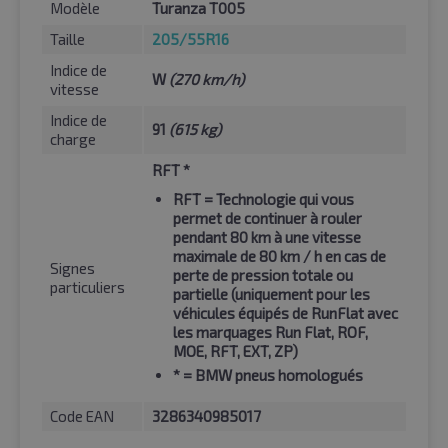
Modèle
Turanza T005
Taille
205/55R16
Indice de
W
(270 km/h)
vitesse
Indice de
91
(615 kg)
charge
RFT *
RFT
= Technologie qui vous
permet de continuer à rouler
pendant 80 km à une vitesse
maximale de 80 km / h en cas de
Signes
perte de pression totale ou
particuliers
partielle (uniquement pour les
véhicules équipés de RunFlat avec
les marquages Run Flat, ROF,
MOE, RFT, EXT, ZP)
*
= BMW pneus homologués
Code EAN
3286340985017