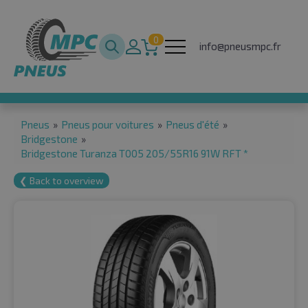
0
info@pneusmpc.fr
Pneus
»
Pneus pour voitures
»
Pneus d'été
»
Bridgestone
»
Bridgestone Turanza T005 205/55R16 91W RFT *
❮ Back to overview