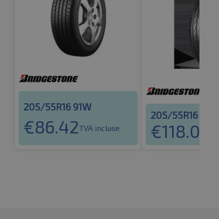
205/55R16 91W
205/55R16 91W
€
86.42
€
118.06
TVA incluse
TV