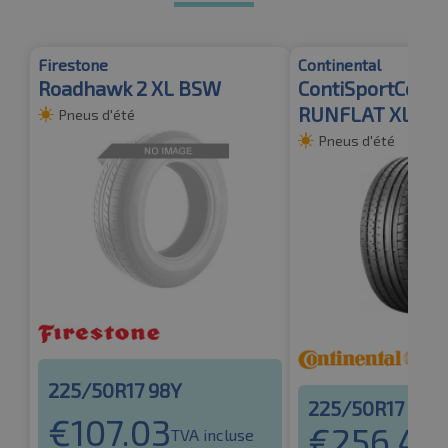
Firestone
Continental
Roadhawk 2 XL BSW
ContiSportConta
RUNFLAT XL
Pneus d'été
Pneus d'été
225/50R17 98Y
225/50R17 98
€
107.03
€
256.43
TVA incluse
T