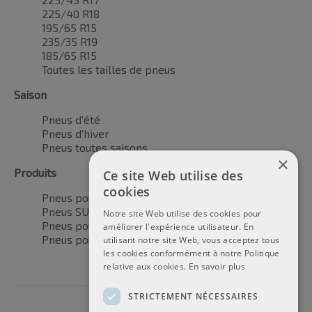
225/40 R18
195/65 R15
235/35 R19
185/65 R15
Toutes les tailles de pneus
Saison
Pneus d'été
Pneus d'hiver
Pneus toutes saisons
×
Produits
Ce site Web utilise des
cookies
Pneus pour voitures
Pneus SUV / 4x4
Notre site Web utilise des cookies pour
Pneus pour camionnettes
améliorer l'expérience utilisateur. En
Pneus pour motos
utilisant notre site Web, vous acceptez tous
les cookies conformément à notre Politique
relative aux cookies.
En savoir plus
STRICTEMENT NÉCESSAIRES