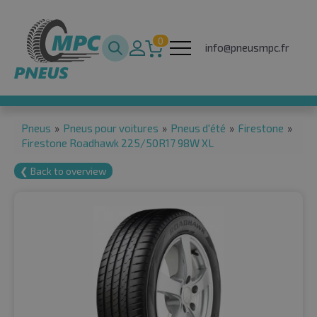
0
info@pneusmpc.fr
Pneus
»
Pneus pour voitures
»
Pneus d'été
»
Firestone
»
Firestone Roadhawk 225/50R17 98W XL
❮ Back to overview