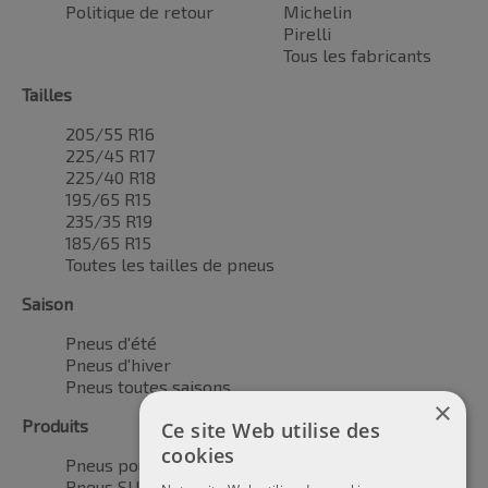
Politique de retour
Michelin
Pirelli
Tous les fabricants
Tailles
205/55 R16
225/45 R17
225/40 R18
195/65 R15
235/35 R19
185/65 R15
Toutes les tailles de pneus
Saison
Pneus d'été
Pneus d'hiver
Pneus toutes saisons
×
Produits
Ce site Web utilise des
cookies
Pneus pour voitures
Pneus SUV / 4x4