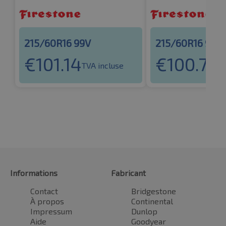
215/60R16 99V
215/60R16 99H
€
101.14
€
100.74
TVA incluse
T
Informations
Fabricant
Contact
Bridgestone
À propos
Continental
Impressum
Dunlop
Aide
Goodyear