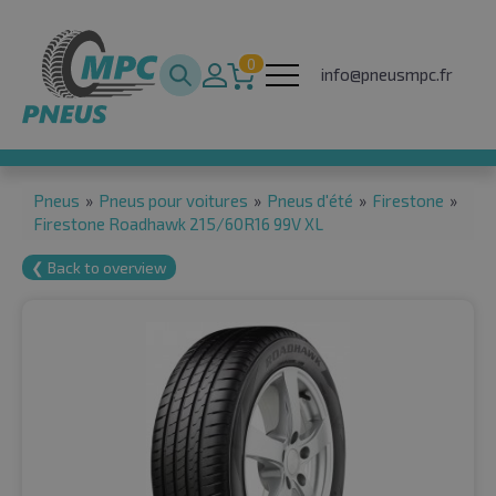
0
info@pneusmpc.fr
Pneus
»
Pneus pour voitures
»
Pneus d'été
»
Firestone
»
Firestone Roadhawk 215/60R16 99V XL
❮ Back to overview