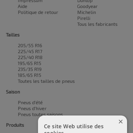
Impressum
Dunlop
Aide
Goodyear
Politique de retour
Michelin
Pirelli
Tous les fabricants
Tailles
205/55 R16
225/45 R17
225/40 R18
195/65 R15
235/35 R19
185/65 R15
Toutes les tailles de pneus
Saison
Pneus d'été
Pneus d'hiver
Pneus toutes saisons
×
Produits
Ce site Web utilise des