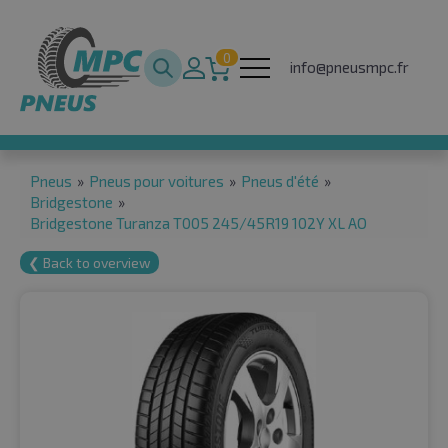
0
info@pneusmpc.fr
Pneus
»
Pneus pour voitures
»
Pneus d'été
»
Bridgestone
»
Bridgestone Turanza T005 245/45R19 102Y XL AO
❮ Back to overview