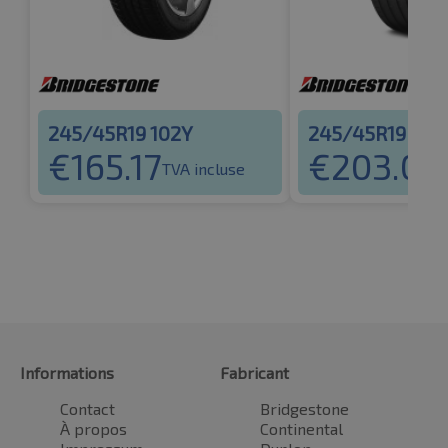
245/45R19 102Y
245/45R19 102
€
165.17
€
203.00
TVA incluse
Informations
Fabricant
Contact
Bridgestone
À propos
Continental