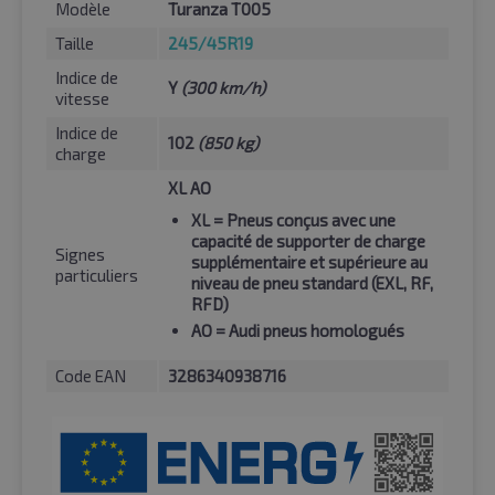
Modèle
Turanza T005
Taille
245/45R19
Indice de
Y
(300 km/h)
vitesse
Indice de
102
(850 kg)
charge
XL AO
XL
= Pneus conçus avec une
capacité de supporter de charge
Signes
supplémentaire et supérieure au
particuliers
niveau de pneu standard (EXL, RF,
RFD)
AO
= Audi pneus homologués
Code EAN
3286340938716