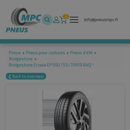
0
info@pneusmpc.fr
Pneus
»
Pneus pour voitures
»
Pneus d'été
»
Bridgestone
»
Bridgestone Ecopia EP500 155/70R19 84Q *
❮ Back to overview