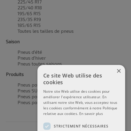
225/45 R17
225/40 R18
195/65 R15
235/35 R19
185/65 R15
Toutes les tailles de pneus
Saison
Pneus d'été
Pneus d'hiver
Pneus toutes saisons
×
Produits
Ce site Web utilise des
cookies
Pneus pour voitures
Pneus SUV / 4x4
Notre site Web utilise des cookies pour
Pneus pour camionnettes
améliorer l'expérience utilisateur. En
Pneus pour motos
utilisant notre site Web, vous acceptez tous
les cookies conformément à notre Politique
relative aux cookies.
En savoir plus
STRICTEMENT NÉCESSAIRES