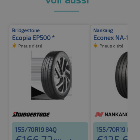
Bridgestone
Nankang
Ecopia EP500 *
Econex NA-1
Pneus d'été
Pneus d'été
155/70R19 84Q
155/70R19 84Q
€
166.72
€
125.68