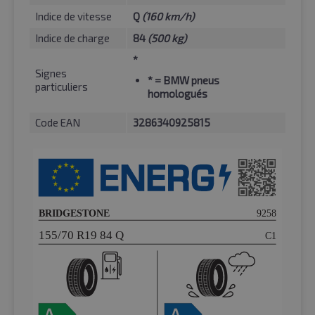
Indice de vitesse
Q
(160 km/h)
Indice de charge
84
(500 kg)
*
Signes
*
= BMW pneus
particuliers
homologués
Code EAN
3286340925815