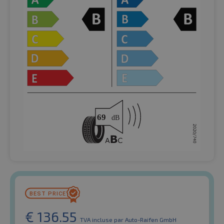
€
136.55
TVA incluse
par Auto-Raifen GmbH