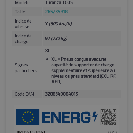
Modèle
Turanza T005
Taille
265/35R18
Indice de
Y
(300 km/h)
vitesse
Indice de
97
(730 kg)
charge
XL
XL
= Pneus conçus avec une
Signes
capacité de supporter de charge
particuliers
supplémentaire et supérieure au
niveau de pneu standard (EXL, RF,
RFD)
Code EAN
3286340884815