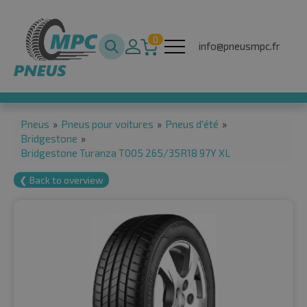
0
info@pneusmpc.fr
Pneus
»
Pneus pour voitures
»
Pneus d'été
»
Bridgestone
»
Bridgestone Turanza T005 265/35R18 97Y XL
❮ Back to overview