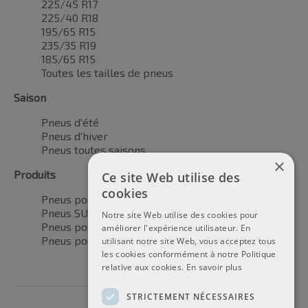
225/45 R17
225/40 R18
195/65 R15
235/35 R19
185/65 R15
Toutes les tailles de pneus
Saison
Pneus d'été
Pneus d'hiver
Pneus toutes saisons
×
Produits
Ce site Web utilise des
cookies
Pneus pour voitures
Pneus SUV / 4x4
Notre site Web utilise des cookies pour
Pneus pour camionnettes
améliorer l'expérience utilisateur. En
Pneus pour motos
utilisant notre site Web, vous acceptez tous
les cookies conformément à notre Politique
relative aux cookies.
En savoir plus
STRICTEMENT NÉCESSAIRES