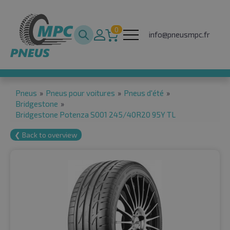
0
info@pneusmpc.fr
Pneus
»
Pneus pour voitures
»
Pneus d'été
»
Bridgestone
»
Bridgestone Potenza S001 245/40R20 95Y TL
❮ Back to overview