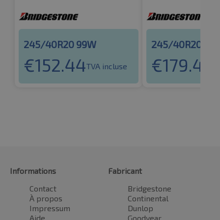
245/40R20 99W
245/40R20 99
€
152.44
€
179.44
TVA incluse
T
Informations
Fabricant
Contact
Bridgestone
À propos
Continental
Impressum
Dunlop
Aide
Goodyear