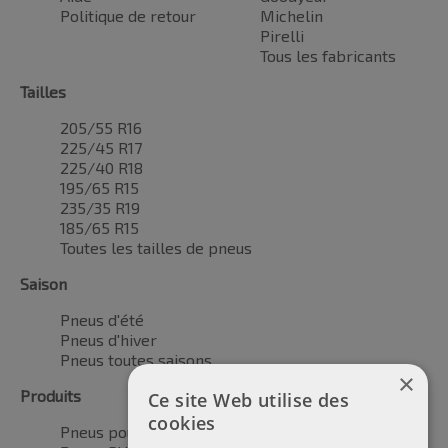
Politique de retour
Michelin
Pirelli
Tous les fabricants
Tailles
205/55 R16
225/45 R17
225/40 R18
195/65 R15
235/35 R19
185/65 R15
Toutes les tailles de pneus
Saison
Pneus d'été
Pneus d'hiver
Pneus toutes saisons
×
Produits
Ce site Web utilise des
cookies
Pneus pour voitures