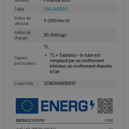
Taille
245/40R20
Indice de
Y
(300 km/h)
vitesse
Indice de
95
(690 kg)
charge
TL
TL
= Tubeless - le tube est
Signes
remplacé par un revêtement
particuliers
intérieur, un revêtement étanche
à l'air
Code EAN
3286340830010