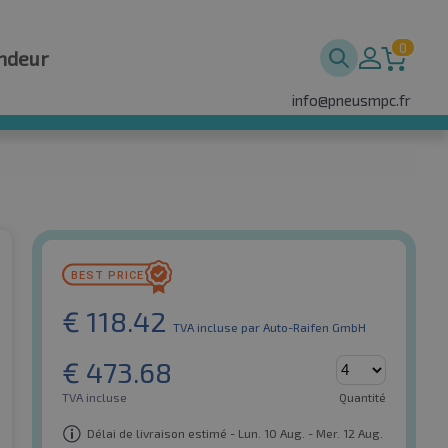
0
ndeur
info@pneusmpc.fr
€
118.42
TVA incluse
par Auto-Raifen GmbH
€
473.68
TVA incluse
Quantité
Délai de livraison estimé - Lun. 10 Aug. - Mer. 12 Aug.