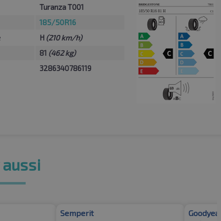
Turanza T001
185/50R16
e
H
(210 km/h)
81
(462 kg)
3286340786119
 aussi
Semperit
Goodyea