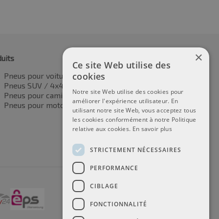
×
uits
Ce site Web utilise des
cookies
Pneus pour voitures
Pneus SUV / 4x4
Notre site Web utilise des cookies pour
Pneus pour camionnettes
améliorer l'expérience utilisateur. En
Pneus pour motos
utilisant notre site Web, vous acceptez tous
les cookies conformément à notre Politique
relative aux cookies.
En savoir plus
STRICTEMENT NÉCESSAIRES
PERFORMANCE
CIBLAGE
FONCTIONNALITÉ