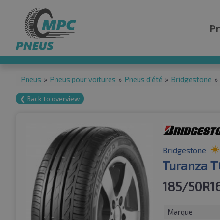
P
Pneus
»
Pneus pour voitures
»
Pneus d'été
»
Bridgestone
»
❮ Back to overview
Bridgestone
Turanza T
185/50R16
Marque