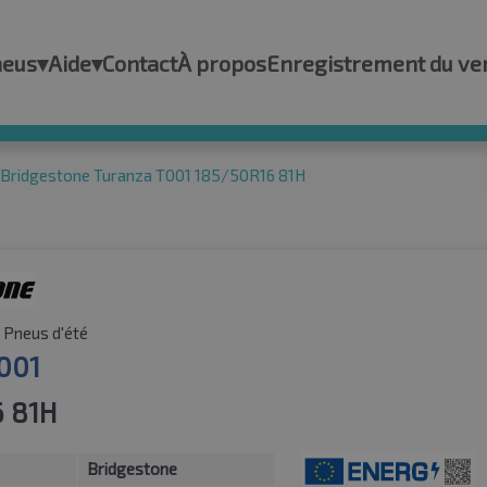
neus
▾
Aide
▾
Contact
À propos
Enregistrement du ve
Bridgestone Turanza T001 185/50R16 81H
Pneus d'été
001
 81H
Bridgestone