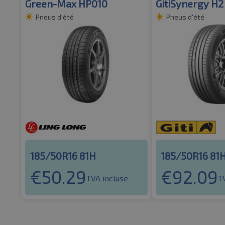
Green-Max HP010
GitiSynergy H2
Pneus d'été
Pneus d'été
185/50R16 81H
185/50R16 81
€
50.29
€
92.09
TVA incluse
T