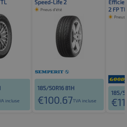
 TL
Speed-Life 2
Effici
2 FP TL
Pneus d'été
Pneus 
H
185/50R16 81H
185/5
€
100.67
€
11
VA incluse
TVA incluse