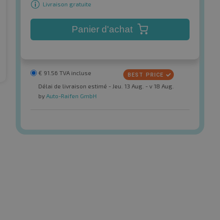
Livraison gratuite
Panier d'achat
€
91.56
TVA incluse
Délai de livraison estimé - Jeu. 13 Aug. - v 18 Aug.
by
Auto-Raifen GmbH
Firemax
FM 601
d'été
Pneus d'été