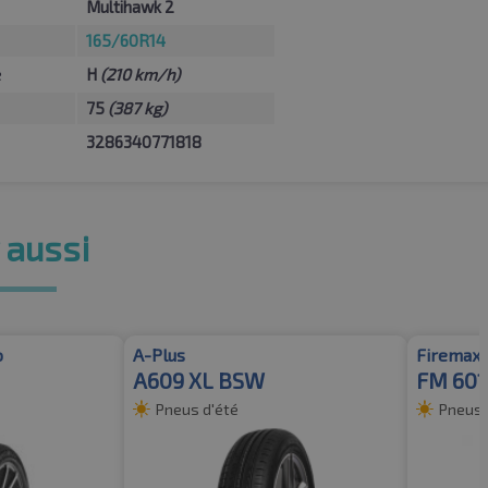
Multihawk 2
165/60R14
e
H
(210 km/h)
75
(387 kg)
3286340771818
 aussi
o
A-Plus
Firemax
A609 XL BSW
FM 601
Pneus d'été
Pneus 