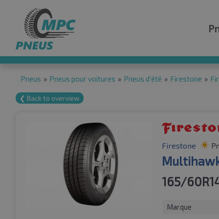
P
Pneus
»
Pneus pour voitures
»
Pneus d'été
»
Firestone
»
Fi
❮ Back to overview
Firestone
Pn
Multihawk
165/60R1
Marque