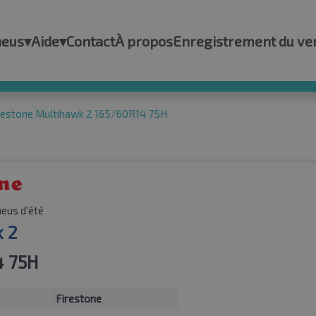
neus
▾
Aide
▾
Contact
À propos
Enregistrement du ve
restone Multihawk 2 165/60R14 75H
eus d'été
 2
4 75H
Firestone