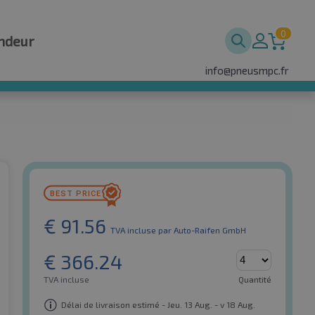
0
ndeur
info@pneusmpc.fr
€
91.56
TVA incluse
par Auto-Raifen GmbH
€
366.24
TVA incluse
Quantité
Délai de livraison estimé - Jeu. 13 Aug. - v 18 Aug.