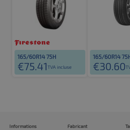
165/60R14 75H
165/60R14 75
€
75.41
€
30.60
TVA incluse
T
Informations
Fabricant
Ta