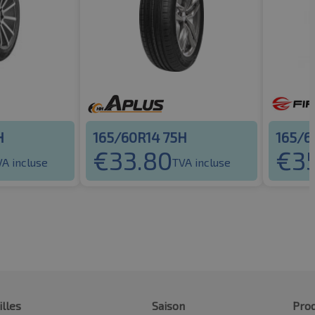
H
165/60R14 75H
165/6
€
33.80
€
3
VA incluse
TVA incluse
illes
Saison
Prod