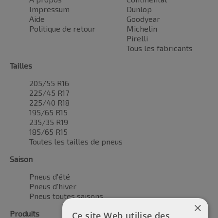
Impressum
Dunlop
Aide
Goodyear
Politique de retour
Michelin
Pirelli
Tous les fabricants
Tailles
205/55 R16
225/45 R17
225/40 R18
195/65 R15
235/35 R19
185/65 R15
Toutes les tailles de pneus
Saison
Pneus d'été
Pneus d'hiver
Pneus toutes saisons
×
Produits
Ce site Web utilise des