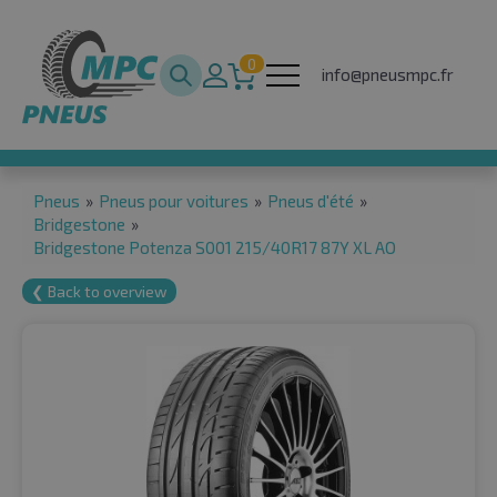
0
info@pneusmpc.fr
Pneus
»
Pneus pour voitures
»
Pneus d'été
»
Bridgestone
»
Bridgestone Potenza S001 215/40R17 87Y XL AO
❮ Back to overview