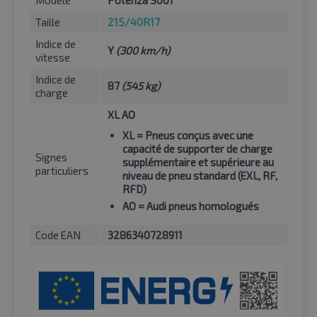
Taille
215/40R17
Indice de
Y
(300 km/h)
vitesse
Indice de
87
(545 kg)
charge
XL AO
XL
= Pneus conçus avec une
capacité de supporter de charge
Signes
supplémentaire et supérieure au
particuliers
niveau de pneu standard (EXL, RF,
RFD)
AO
= Audi pneus homologués
Code EAN
3286340728911