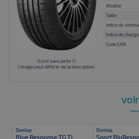
Modèle
Taille
Indice de vitess
Indice de charge
Code EAN
(
Livré sans jante !
)
L'image peut différer de la description
voir
Dunlop
Dunlop
Blue Response TG TL
Sport BluResp