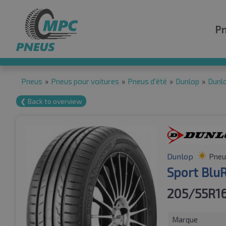
P
Pneus
»
Pneus pour voitures
»
Pneus d'été
»
Dunlop
»
Dunl
❮ Back to overview
Dunlop
Pneu
Sport Blu
205/55R16
Marque