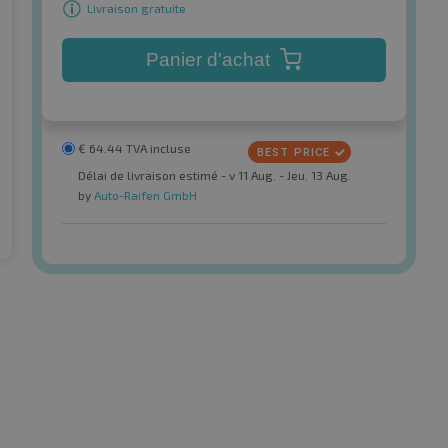
Livraison gratuite
Panier d'achat
€
64.44
TVA incluse
Délai de livraison estimé - v 11 Aug. - Jeu. 13 Aug.
by
Auto-Raifen GmbH
Superia
esponse TG TL
EcoBlue HP