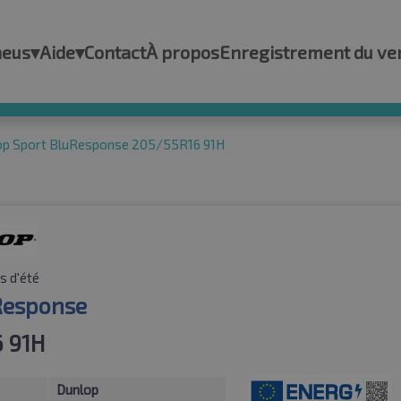
neus
▾
Aide
▾
Contact
À propos
Enregistrement du ve
op Sport BluResponse 205/55R16 91H
s d'été
Response
 91H
Dunlop