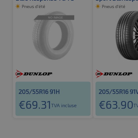
Pneus d'été
Pneus d'été
205/55R16 91H
205/55R16 91
€
69.31
€
63.90
TVA incluse
T