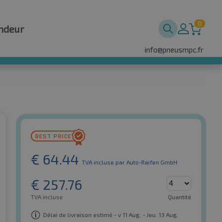
0
ndeur
info@pneusmpc.fr
€
64.44
TVA incluse
par Auto-Raifen GmbH
€
257.76
TVA incluse
Quantité
Délai de livraison estimé - v 11 Aug. - Jeu. 13 Aug.