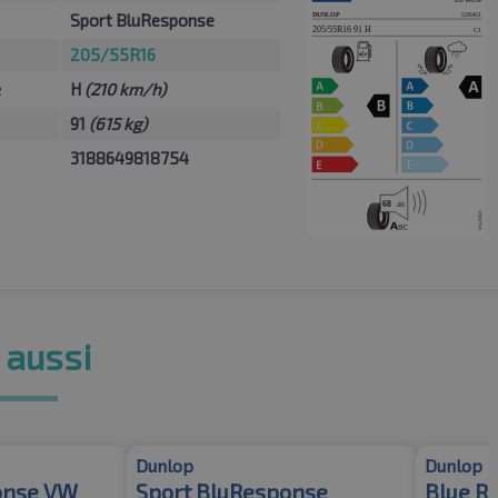
Sport BluResponse
205/55R16
e
H
(210 km/h)
91
(615 kg)
3188649818754
 aussi
Dunlop
Dunlop
onse VW
Sport BluResponse
Blue R