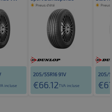
Pneus d'été
Pneus 
V
205/55R16 91V
205/5
€
66.12
€
67
VA incluse
TVA incluse