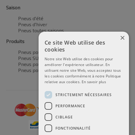
Saison
Pneus d'été
Pneus d'hiver
Pneus toutes saisons
×
Produits
Ce site Web utilise des
cookies
Pneus pour voitures
Pneus SUV / 4x4
Notre site Web utilise des cookies pour
Pneus pour camionnettes
améliorer l'expérience utilisateur. En
Pneus pour motos
utilisant notre site Web, vous acceptez tous
les cookies conformément à notre Politique
relative aux cookies.
En savoir plus
STRICTEMENT NÉCESSAIRES
PERFORMANCE
CIBLAGE
FONCTIONNALITÉ