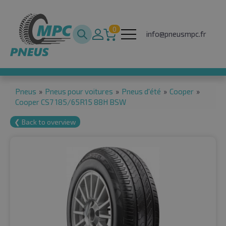
0
info@pneusmpc.fr
Pneus
»
Pneus pour voitures
»
Pneus d'été
»
Cooper
»
Cooper CS7 185/65R15 88H BSW
❮ Back to overview