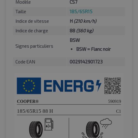
Modèle
CS7
Taille
185/65R15
Indice de vitesse
H
(210 km/h)
Indice de charge
88
(560 kg)
BSW
Signes particuliers
BSW
= Flanc noir
Code EAN
0029142901723