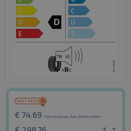
€
74.69
TVA incluse
par Auto-Raifen GmbH
€
298.76