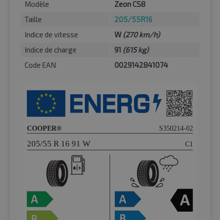
Modèle
Zeon CS8
Taille
205/55R16
Indice de vitesse
W
(270 km/h)
Indice de charge
91
(615 kg)
Code EAN
0029142841074