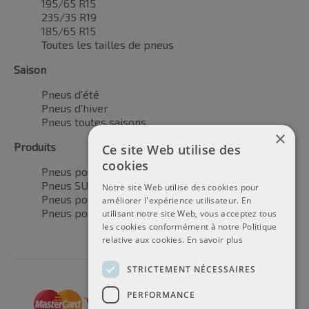
195/65 R15
235/35 R19
185/65 R15
Toutes les tailles de pneus
Saison
Pneus d'été
Pneus d'hiver
Pneus toutes saisons
×
Produits
Ce site Web utilise des
cookies
Pneus pour voitures
Pneus SUV / 4x4
Notre site Web utilise des cookies pour
Pneus pour camionnettes
améliorer l'expérience utilisateur. En
Pneus pour motos
utilisant notre site Web, vous acceptez tous
les cookies conformément à notre Politique
relative aux cookies.
En savoir plus
STRICTEMENT NÉCESSAIRES
PERFORMANCE