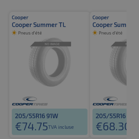
Cooper
Cooper
Cooper Summer TL
Cooper Summer 
Pneus d'été
Pneus d'été
205/55R16 91W
205/55R16 91H
€
74.75
€
68.30
TVA incluse
TVA