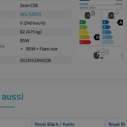
Zeon CS8
185/55R15
e
V
(240 km/h)
82
(475 kg)
BSW
ers
BSW
= Flanc noir
0029142840336
 aussi
Royal Black / Kyoto
Royal Bl