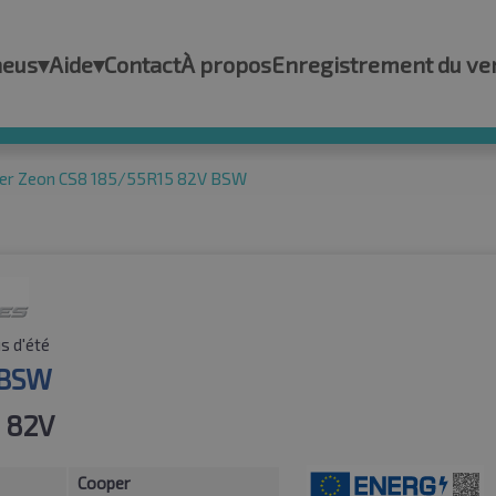
neus
▾
Aide
▾
Contact
À propos
Enregistrement du ve
er Zeon CS8 185/55R15 82V BSW
s d'été
 BSW
 82V
Cooper