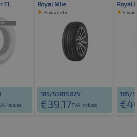
r TL
Royal Mile
Royal 
Pneus d'été
Pneus 
H
185/55R15 82V
185/5
€
39.17
€
4
VA incluse
TVA incluse