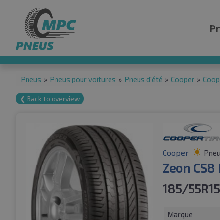
P
Pneus
»
Pneus pour voitures
»
Pneus d'été
»
Cooper
»
Coop
❮ Back to overview
Cooper
Pneu
Zeon CS8
185/55R15
Marque