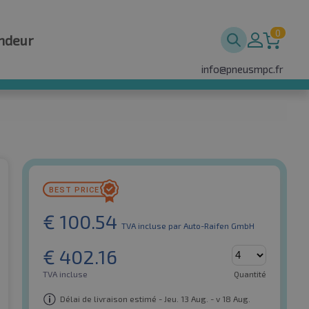
0
ndeur
info@pneusmpc.fr
€
100.54
TVA incluse
par Auto-Raifen GmbH
€
402.16
TVA incluse
Quantité
Délai de livraison estimé - Jeu. 13 Aug. - v 18 Aug.