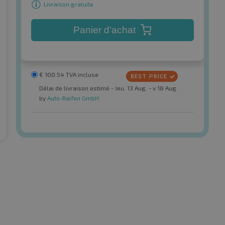
Livraison gratuite
Panier d'achat
€
100.54
TVA incluse
Délai de livraison estimé - Jeu. 13 Aug. - v 18 Aug.
by
Auto-Raifen GmbH
ack / Kyoto
A-Plus