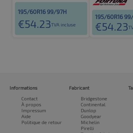
195/60R16 99/97H
195/60R16 99
€
54.23
€
54.23
TVA incluse
TV
Informations
Fabricant
Ta
Contact
Bridgestone
À propos
Continental
Impressum
Dunlop
Aide
Goodyear
Politique de retour
Michelin
Pirelli