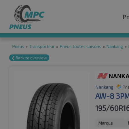
P
Pneus
»
Transporteur
»
Pneus toutes saisons
»
Nankang
»
❮ Back to overview
Nankang
Pne
AW-8 3P
195/60R1
Marque