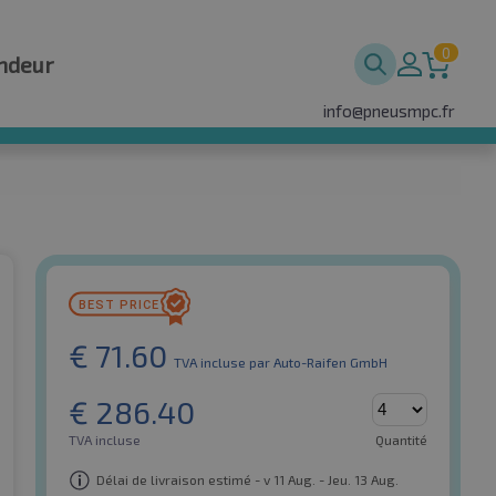
0
ndeur
info@pneusmpc.fr
€
71.60
TVA incluse
par Auto-Raifen GmbH
€
286.40
TVA incluse
Quantité
Délai de livraison estimé - v 11 Aug. - Jeu. 13 Aug.