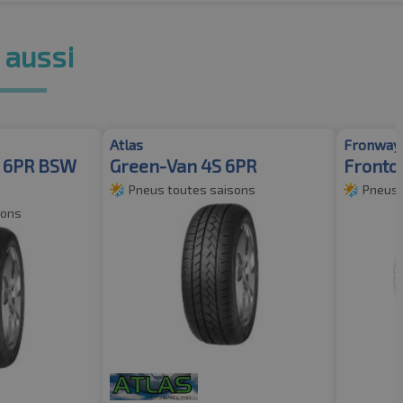
 aussi
Atlas
Fronway
S 6PR BSW
Green-Van 4S 6PR
Fronto
Pneus toutes saisons
Pneus 
sons