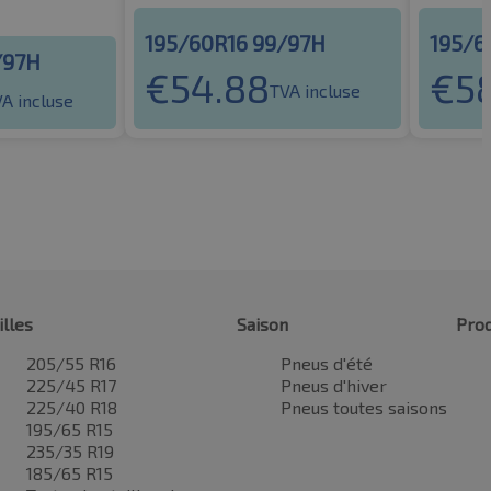
195/60R16 99/97H
195/6
/97H
€
54.88
€
5
TVA incluse
A incluse
illes
Saison
Prod
205/55 R16
Pneus d'été
225/45 R17
Pneus d'hiver
225/40 R18
Pneus toutes saisons
195/65 R15
235/35 R19
185/65 R15