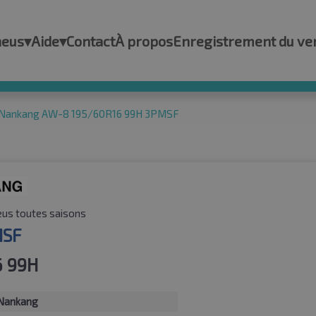
neus
▾
Aide
▾
Contact
À propos
Enregistrement du ve
Nankang AW-8 195/60R16 99H 3PMSF
us toutes saisons
MSF
6 99H
Nankang