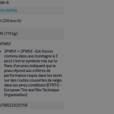
AW-8
195/60R16
H
(210 km/h)
99
(775 kg)
3PMSF
3PMSF
= 3PMSF -(Un flocon
contenu dans une montagne à 3
pics) c'est le symbole mis sur le
flanc d'un pneu indiquant que le
pneu répond aux critères de
performance requis dans les tests
sur des routes couvertes de neige
dans les pires conditions (ETRTO -
European Tire and Rim Technique
Organisation)
4718022020758