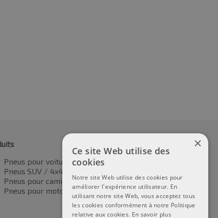
0R16 99/97H
195/60R16 99/97H
8.38
€
145.64
TVA incluse
TVA incluse
×
uits
Ce site Web utilise des
cookies
Pneus pour voitures
Pneus SUV / 4x4
Notre site Web utilise des cookies pour
Pneus pour camionnettes
améliorer l'expérience utilisateur. En
Pneus pour motos
utilisant notre site Web, vous acceptez tous
les cookies conformément à notre Politique
relative aux cookies.
En savoir plus