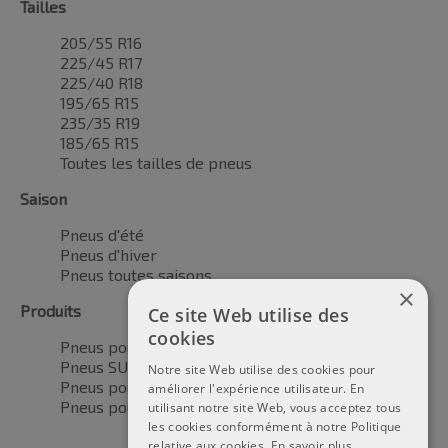
Tailles
205/55 R16
225/45 R17
225/40 R18
195/65 R15
235/35 R19
185/65 R15
Toutes les tailles de pneus
Saison
Pneus d'été
Pneus d'hiver
Pneus toutes saisons
×
Produits
Ce site Web utilise des
cookies
Pneus pour voitures
Pneus SUV / 4x4
Notre site Web utilise des cookies pour
Pneus pour camionnettes
améliorer l'expérience utilisateur. En
Pneus pour motos
utilisant notre site Web, vous acceptez tous
les cookies conformément à notre Politique
relative aux cookies.
En savoir plus