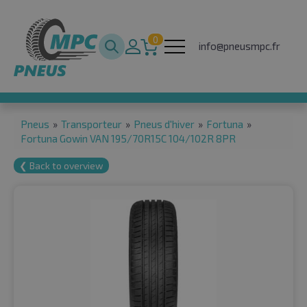
0
info@pneusmpc.fr
Pneus
»
Transporteur
»
Pneus d'hiver
»
Fortuna
»
Fortuna Gowin VAN 195/70R15C 104/102R 8PR
❮ Back to overview