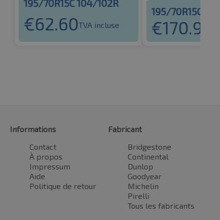
195/70R15C 104/102R
195/70R15C 10
€
62.60
€
170.94
TVA incluse
T
Informations
Fabricant
Contact
Bridgestone
À propos
Continental
Impressum
Dunlop
Aide
Goodyear
Politique de retour
Michelin
Pirelli
Tous les fabricants