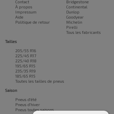
Contact
Bridgestone
À propos
Continental
Impressum
Dunlop
Aide
Goodyear
Politique de retour
Michelin
Pirelli
Tous les fabricants
Tailles
205/55 R16
225/45 R17
225/40 R18
195/65 R15
235/35 R19
185/65 R15
Toutes les tailles de pneus
Saison
Pneus d'été
Pneus d'hiver
Pneus toutes saisons