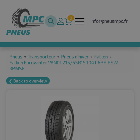
0
info@pneusmpc.fr
Pneus
»
Transporteur
»
Pneus d'hiver
»
Falken
»
Falken Eurowinter VAN01 215/65R15 104T 6PR BSW
3PMSF
❮ Back to overview