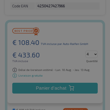
Code EAN
4250427427966
€
108.40
TVA incluse
par Auto-Raifen GmbH
€
433.60
TVA incluse
Quantité
Délai de livraison estimé - Lun. 10 Aug. - Jeu. 13 Aug.
Livraison gratuite
Panier d'achat
€
108.40
TVA incluse