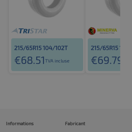
215/65R15 104/102T
215/65R15 104
€
68.51
€
69.79
TVA incluse
TVA
Informations
Fabricant