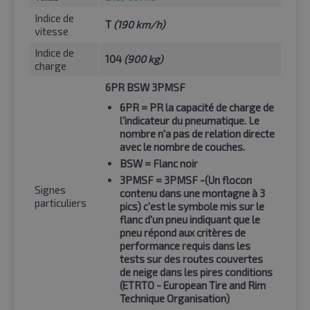
Indice de
T
(190 km/h)
vitesse
Indice de
104
(900 kg)
charge
6PR BSW 3PMSF
6PR
= PR la capacité de charge de
l'indicateur du pneumatique. Le
nombre n'a pas de relation directe
avec le nombre de couches.
BSW
= Flanc noir
3PMSF
= 3PMSF -(Un flocon
Signes
contenu dans une montagne à 3
particuliers
pics) c'est le symbole mis sur le
flanc d'un pneu indiquant que le
pneu répond aux critères de
performance requis dans les
tests sur des routes couvertes
de neige dans les pires conditions
(ETRTO - European Tire and Rim
Technique Organisation)