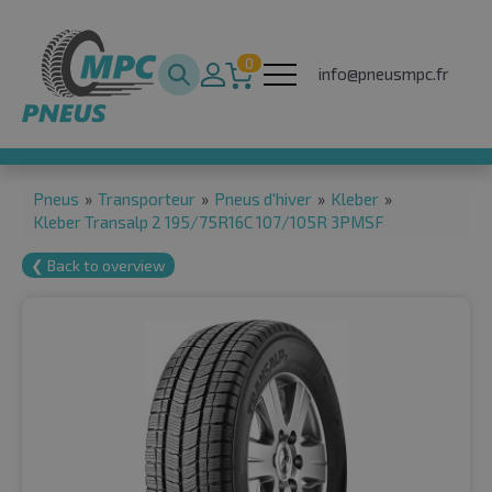
0
info@pneusmpc.fr
Pneus
»
Transporteur
»
Pneus d'hiver
»
Kleber
»
Kleber Transalp 2 195/75R16C 107/105R 3PMSF
❮ Back to overview