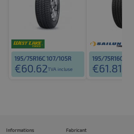
195/75R16C 107/105R
195/75R16C 107
€
60.62
€
61.81
TVA incluse
TVA i
Informations
Fabricant