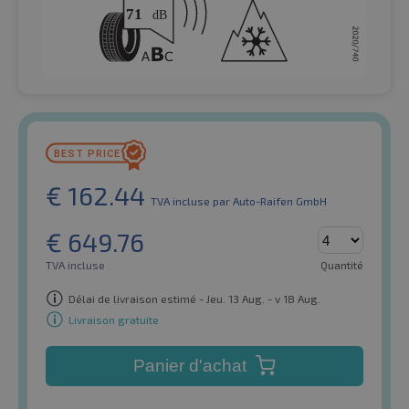
€
162.44
TVA incluse
par Auto-Raifen GmbH
€
649.76
TVA incluse
Quantité
Délai de livraison estimé - Jeu. 13 Aug. - v 18 Aug.
Livraison gratuite
Panier d'achat