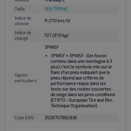
Taille
195/75R16C
Indice de
R
(170 km/h)
vitesse
Indice de
107
(975 kg)
charge
3PMSF
3PMSF
= 3PMSF -(Un flocon
contenu dans une montagne à 3
pics) c'est le symbole mis sur le
flanc d'un pneu indiquant que le
Signes
pneu répond aux critères de
particuliers
performance requis dans les
tests sur des routes couvertes
de neige dans les pires conditions
(ETRTO - European Tire and Rim
Technique Organisation)
Code EAN
3528707892836