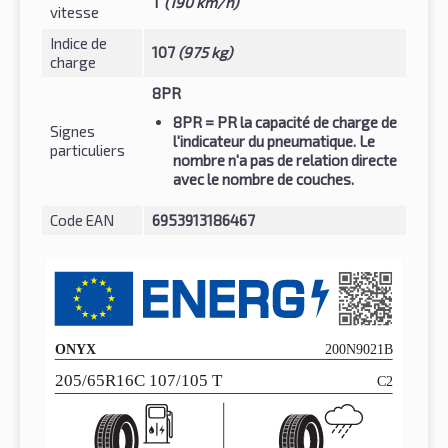
T
(190 km/h)
vitesse
Indice de
107
(975 kg)
charge
8PR
8PR
= PR la capacité de charge de
Signes
l'indicateur du pneumatique. Le
particuliers
nombre n'a pas de relation directe
avec le nombre de couches.
Code EAN
6953913186467