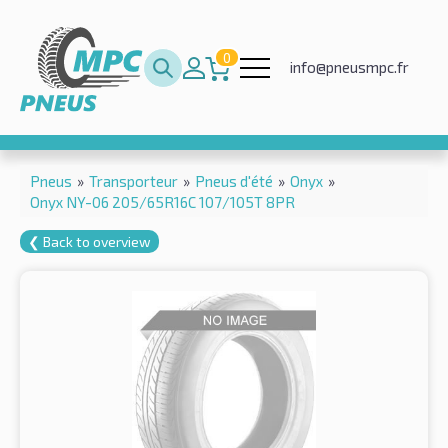
0
info@pneusmpc.fr
Pneus
»
Transporteur
»
Pneus d'été
»
Onyx
»
Onyx NY-06 205/65R16C 107/105T 8PR
❮ Back to overview