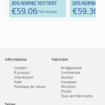
205/65R16C 107/105T
205/65R16C 10
€
59.06
€
59.36
TVA incluse
TVA
Informations
Fabricant
Contact
Bridgestone
À propos
Continental
Impressum
Dunlop
Aide
Goodyear
Politique de retour
Michelin
Pirelli
Tous les fabricants
Tailles