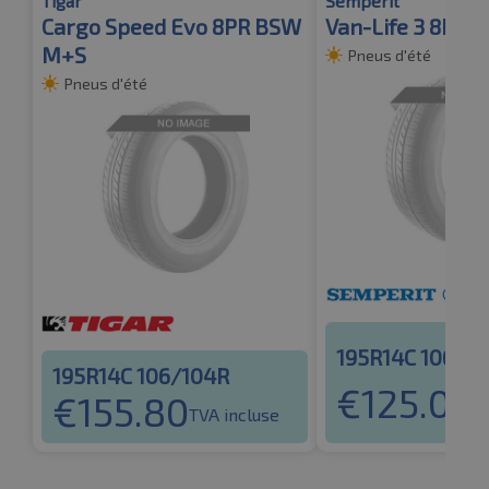
Tigar
Semperit
Cargo Speed Evo 8PR BSW
Van-Life 3 8PR 
M+S
Pneus d'été
Pneus d'été
195R14C 106/1
195R14C 106/104R
€
125.09
€
155.80
T
TVA incluse