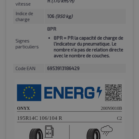
R
(170 km/h)
vitesse
Indice de
106
(950 kg)
charge
8PR
8PR
= PR la capacité de charge de
Signes
l'indicateur du pneumatique. Le
particuliers
nombre n'a pas de relation directe
avec le nombre de couches.
Code EAN
6953913186429