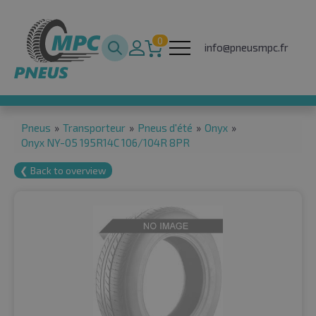
0
info@pneusmpc.fr
Pneus
»
Transporteur
»
Pneus d'été
»
Onyx
»
Onyx NY-05 195R14C 106/104R 8PR
❮ Back to overview