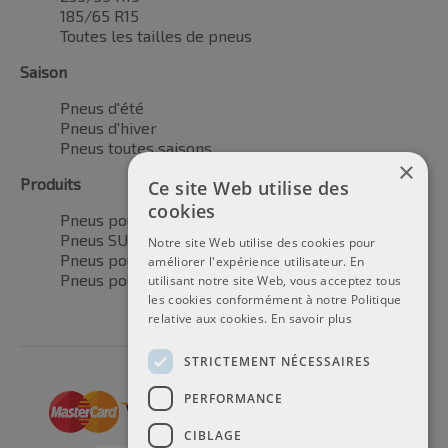
185/65 R15
Toutes les tailles de pneus
Saison
Pneus d'été
Pneus d'hiver
Pneus toutes saisons
×
Produits
Ce site Web utilise des
cookies
Pneus pour voitures
Pneus SUV / 4x4
Notre site Web utilise des cookies pour
Pneus pour camionnettes
améliorer l'expérience utilisateur. En
Pneus pour motos
utilisant notre site Web, vous acceptez tous
les cookies conformément à notre Politique
relative aux cookies.
En savoir plus
STRICTEMENT NÉCESSAIRES
PERFORMANCE
CIBLAGE