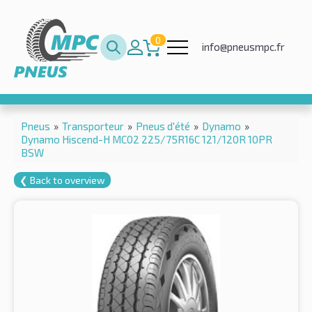
0
info@pneusmpc.fr
Pneus
»
Transporteur
»
Pneus d'été
»
Dynamo
»
Dynamo Hiscend-H MC02 225/75R16C 121/120R 10PR
BSW
❮ Back to overview