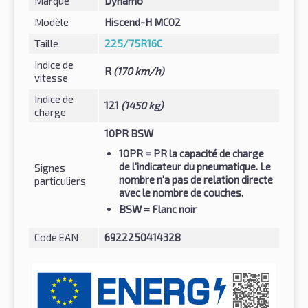
Marque
Dynamo
Modèle
Hiscend-H MC02
Taille
225/75R16C
Indice de
R
(170 km/h)
vitesse
Indice de
121
(1450 kg)
charge
10PR BSW
10PR
= PR la capacité de charge
de l'indicateur du pneumatique. Le
Signes
nombre n'a pas de relation directe
particuliers
avec le nombre de couches.
BSW
= Flanc noir
Code EAN
6922250414328