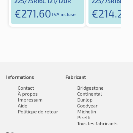
225/75R16C 121/120R
225/75R16C 121
€
271.60
€
214.21
TVA incluse
TV
Informations
Fabricant
Contact
Bridgestone
À propos
Continental
Impressum
Dunlop
Aide
Goodyear
Politique de retour
Michelin
Pirelli
Tous les fabricants