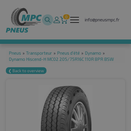
0
info@pneusmpc.fr
Pneus
»
Transporteur
»
Pneus d'été
»
Dynamo
»
Dynamo Hiscend-H MC02 205/75R16C 110R 8PR BSW
❮ Back to overview