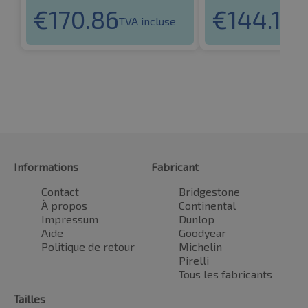
€
170.86
€
144.14
TVA incluse
TV
Informations
Fabricant
Contact
Bridgestone
À propos
Continental
Impressum
Dunlop
Aide
Goodyear
Politique de retour
Michelin
Pirelli
Tous les fabricants
Tailles