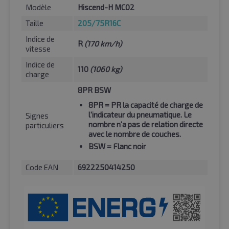
Modèle
Hiscend-H MC02
Taille
205/75R16C
Indice de
R
(170 km/h)
vitesse
Indice de
110
(1060 kg)
charge
8PR BSW
8PR
= PR la capacité de charge de
l'indicateur du pneumatique. Le
Signes
nombre n'a pas de relation directe
particuliers
avec le nombre de couches.
BSW
= Flanc noir
Code EAN
6922250414250