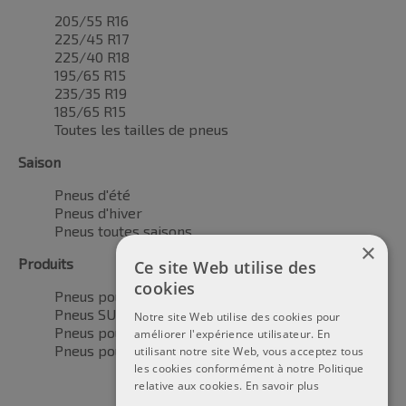
205/55 R16
225/45 R17
225/40 R18
195/65 R15
235/35 R19
185/65 R15
Toutes les tailles de pneus
Saison
Pneus d'été
Pneus d'hiver
Pneus toutes saisons
×
Produits
Ce site Web utilise des
cookies
Pneus pour voitures
Pneus SUV / 4x4
Notre site Web utilise des cookies pour
Pneus pour camionnettes
améliorer l'expérience utilisateur. En
Pneus pour motos
utilisant notre site Web, vous acceptez tous
les cookies conformément à notre Politique
relative aux cookies.
En savoir plus