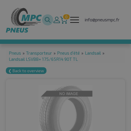
0
info@pneusmpc.fr
Pneus
»
Transporteur
»
Pneus d'été
»
Landsail
»
Landsail LSV88+ 175/65R14 90T TL
❮ Back to overview