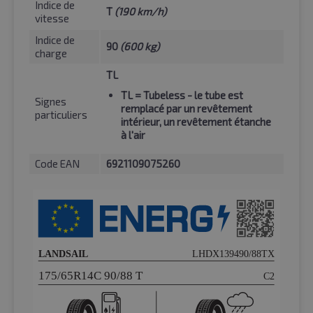
Indice de
T
(190 km/h)
vitesse
Indice de
90
(600 kg)
charge
TL
TL
= Tubeless - le tube est
Signes
remplacé par un revêtement
particuliers
intérieur, un revêtement étanche
à l'air
Code EAN
6921109075260