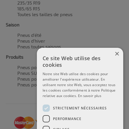
235/35 R19
185/65 R15
Toutes les tailles de pneus
Saison
Pneus d'été
Pneus d'hiver
Pneus toutes saisons
×
Produits
Ce site Web utilise des
cookies
Pneus pour voitures
Pneus SUV / 4x4
Notre site Web utilise des cookies pour
Pneus pour camionnettes
améliorer l'expérience utilisateur. En
Pneus pour motos
utilisant notre site Web, vous acceptez tous
les cookies conformément à notre Politique
relative aux cookies.
En savoir plus
STRICTEMENT NÉCESSAIRES
PERFORMANCE