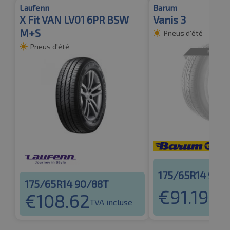
Laufenn
Barum
X Fit VAN LV01 6PR BSW
Vanis 3
M+S
Pneus d'été
Pneus d'été
175/65R14 90/
175/65R14 90/88T
€
91.19
€
108.62
TVA i
TVA incluse