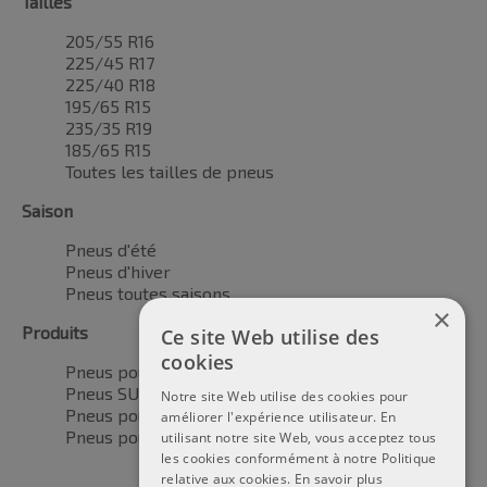
Tailles
205/55 R16
225/45 R17
225/40 R18
195/65 R15
235/35 R19
185/65 R15
Toutes les tailles de pneus
Saison
Pneus d'été
Pneus d'hiver
Pneus toutes saisons
×
Produits
Ce site Web utilise des
cookies
Pneus pour voitures
Pneus SUV / 4x4
Notre site Web utilise des cookies pour
Pneus pour camionnettes
améliorer l'expérience utilisateur. En
Pneus pour motos
utilisant notre site Web, vous acceptez tous
les cookies conformément à notre Politique
relative aux cookies.
En savoir plus