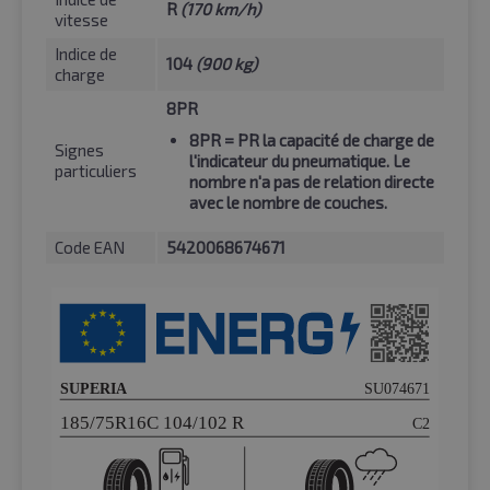
R
(170 km/h)
vitesse
Indice de
104
(900 kg)
charge
8PR
8PR
= PR la capacité de charge de
Signes
l'indicateur du pneumatique. Le
particuliers
nombre n'a pas de relation directe
avec le nombre de couches.
Code EAN
5420068674671