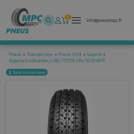
0
info@pneusmpc.fr
Pneus
»
Transporteur
»
Pneus d'été
»
Superia
»
Superia EcoBlueVan 2 185/75R16 104/102R 8PR
❮ Back to overview