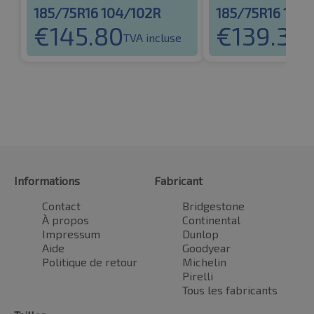
185/75R16 104/102R
185/75R16 104
€
145.80
€
139.31
TVA incluse
TV
Informations
Fabricant
Contact
Bridgestone
À propos
Continental
Impressum
Dunlop
Aide
Goodyear
Politique de retour
Michelin
Pirelli
Tous les fabricants