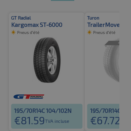
GT Radial
Turon
Kargomax ST-6000
TrailerMove 201
Pneus d'été
Pneus d'été
195/70R14C 104/102N
195/70R14C 10
€
81.59
€
67.72
TVA incluse
TVA 