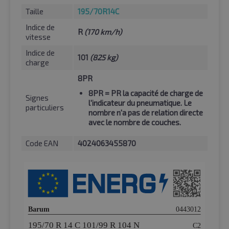
Taille
195/70R14C
Indice de
R
(170 km/h)
vitesse
Indice de
101
(825 kg)
charge
8PR
8PR
= PR la capacité de charge de
Signes
l'indicateur du pneumatique. Le
particuliers
nombre n'a pas de relation directe
avec le nombre de couches.
Code EAN
4024063455870