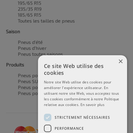
195/65 R15
235/35 R19
185/65 R15
Toutes les tailles de pneus
Saison
Pneus d'été
Pneus d'hiver
Pneus toutes saisons
×
Produits
Ce site Web utilise des
cookies
Pneus pour voitures
Pneus SUV / 4x4
Notre site Web utilise des cookies pour
Pneus pour camionnettes
améliorer l'expérience utilisateur. En
Pneus pour motos
utilisant notre site Web, vous acceptez tous
les cookies conformément à notre Politique
relative aux cookies.
En savoir plus
STRICTEMENT NÉCESSAIRES
PERFORMANCE