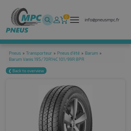
0
info@pneusmpc.fr
Pneus
»
Transporteur
»
Pneus d'été
»
Barum
»
Barum Vanis 195/70R14C 101/99R 8PR
❮ Back to overview