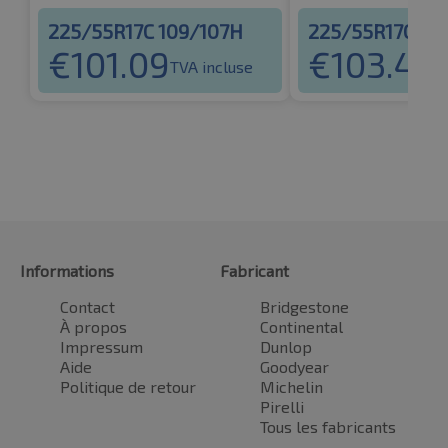
225/55R17C 109/107H
225/55R17C 10
€
101.09
€
103.48
TVA incluse
T
Informations
Fabricant
Contact
Bridgestone
À propos
Continental
Impressum
Dunlop
Aide
Goodyear
Politique de retour
Michelin
Pirelli
Tous les fabricants