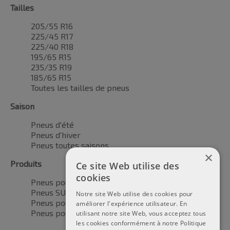
Tailles
205/55 R16
225/45 R17
225/40 R18
195/65 R15
235/35 R19
185/65 R15
Toutes les tailles de pneus
Saison
Pneus d'été
Pneus d'hiver
Pneus toutes saisons
×
Produits
Ce site Web utilise des
cookies
Pneus pour voitures
Pneus SUV / 4x4
Notre site Web utilise des cookies pour
Pneus pour camionnettes
améliorer l'expérience utilisateur. En
Pneus pour motos
utilisant notre site Web, vous acceptez tous
les cookies conformément à notre Politique