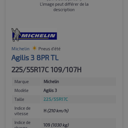
L'image peut différer de la
description
Michelin
Pneus d'été
Agilis 3 8PR TL
225/55R17C 109/107H
Marque
Michelin
Modèle
Agilis 3
Taille
225/55R17C
Indice de
H
(210 km/h)
vitesse
Indice de
109
(1030 kg)
charge