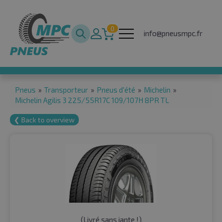
0
info@pneusmpc.fr
Pneus
»
Transporteur
»
Pneus d'été
»
Michelin
»
Michelin Agilis 3 225/55R17C 109/107H 8PR TL
❮ Back to overview
(
Livré sans jante !
)