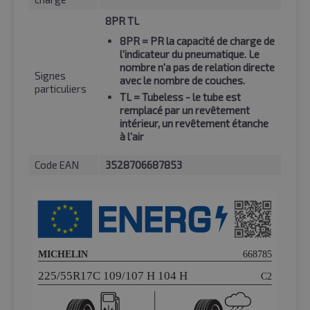
8PR TL
8PR
= PR la capacité de charge de
l'indicateur du pneumatique. Le
nombre n'a pas de relation directe
Signes
avec le nombre de couches.
particuliers
TL
= Tubeless - le tube est
remplacé par un revêtement
intérieur, un revêtement étanche
à l'air
Code EAN
3528706687853