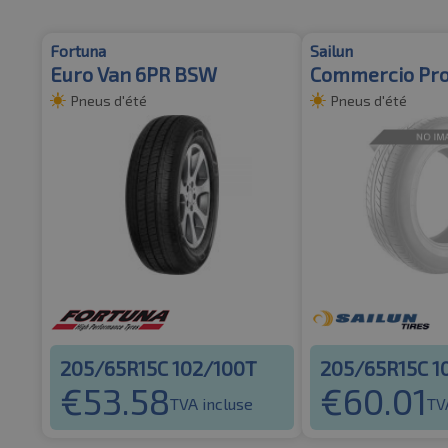
Fortuna
Sailun
Euro Van 6PR BSW
Commercio Pr
Pneus d'été
Pneus d'été
205/65R15C 102/100T
205/65R15C 1
€
53.58
€
60.01
TVA incluse
TV