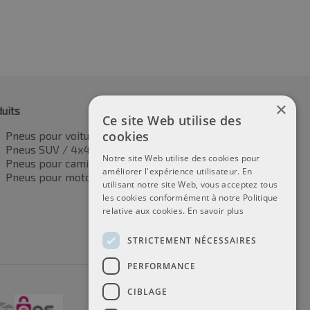
×
uits
Ce site Web utilise des
cookies
Pneus pour voitures
Pneus SUV / 4x4
Notre site Web utilise des cookies pour
Pneus pour camionnettes
améliorer l'expérience utilisateur. En
Pneus pour motos
utilisant notre site Web, vous acceptez tous
les cookies conformément à notre Politique
relative aux cookies.
En savoir plus
STRICTEMENT NÉCESSAIRES
PERFORMANCE
CIBLAGE