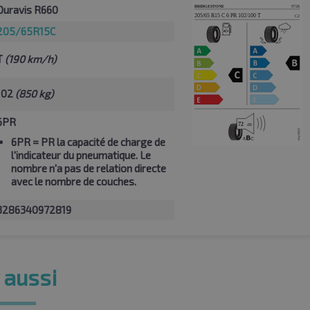
Duravis R660
205/65R15C
T
(190 km/h)
102
(850 kg)
6PR
6PR
= PR la capacité de charge de
l'indicateur du pneumatique. Le
nombre n'a pas de relation directe
avec le nombre de couches.
3286340972819
 aussi