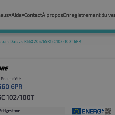
neus
▾
Aide
▾
Contact
À propos
Enregistrement du ve
stone Duravis R660 205/65R15C 102/100T 6PR
Pneus d'été
660 6PR
5C 102/100T
Bridgestone