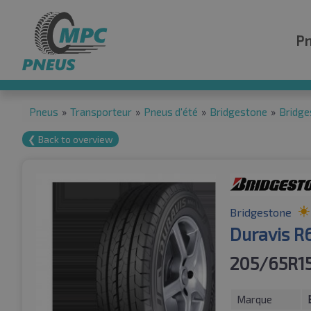
P
Pneus
»
Transporteur
»
Pneus d'été
»
Bridgestone
»
Bridge
❮ Back to overview
Bridgestone
Duravis R
205/65R1
Marque