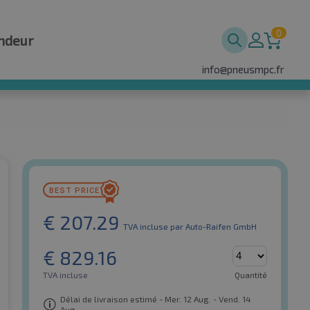
0
ndeur
info@pneusmpc.fr
€
207.29
TVA incluse
par Auto-Raifen GmbH
€
829.16
TVA incluse
Quantité
Délai de livraison estimé - Mer. 12 Aug. - Vend. 14
Aug.