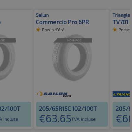
Sailun
Triangle
o
Commercio Pro 6PR
TV701 
Pneus d'été
Pneus 
02/100T
205/65R15C 102/100T
205/6
€
63.65
€
6
A incluse
TVA incluse