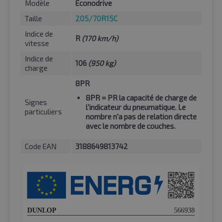
Modèle
Econodrive
Taille
205/70R15C
Indice de
R
(170 km/h)
vitesse
Indice de
106
(950 kg)
charge
8PR
8PR
= PR la capacité de charge de
Signes
l'indicateur du pneumatique. Le
particuliers
nombre n'a pas de relation directe
avec le nombre de couches.
Code EAN
3188649813742