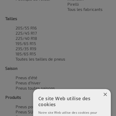
Pirelli
Tous les fabricants
Tailles
205/55 R16
225/45 R17
225/40 R18
195/65 R15
235/35 R19
185/65 R15
Toutes les tailles de pneus
Saison
Pneus d'été
Pneus d'hiver
Pneus toutes saisons
×
Produits
Ce site Web utilise des
cookies
Pneus pour voitures
Pneus SUV / 4x4
Notre site Web utilise des cookies pour