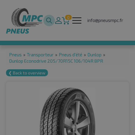
0
info@pneusmpc.fr
Pneus
»
Transporteur
»
Pneus d'été
»
Dunlop
»
Dunlop Econodrive 205/70R15C 106/104R 8PR
❮ Back to overview