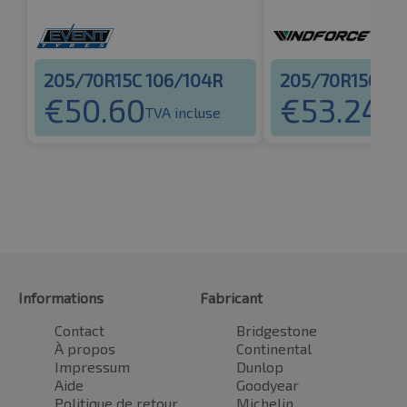
205/70R15C 106/104R
205/70R15C 10
€
50.60
€
53.24
TVA incluse
TVA
Informations
Fabricant
Contact
Bridgestone
À propos
Continental
Impressum
Dunlop
Aide
Goodyear
Politique de retour
Michelin