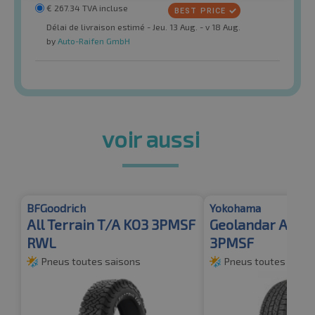
€
267.34
TVA incluse
Délai de livraison estimé - Jeu. 13 Aug. - v 18 Aug.
by
Auto-Raifen GmbH
voir aussi
BFGoodrich
Yokohama
All Terrain T/A KO3 3PMSF
Geolandar A/T 
RWL
3PMSF
Pneus toutes saisons
Pneus toutes saiso