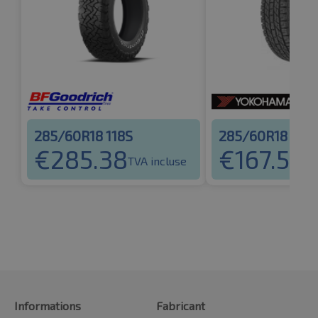
285/60R18 118S
285/60R18 116
€
285.38
€
167.54
TVA incluse
TV
Informations
Fabricant