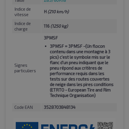
Taille
285/60R18
Indice de
H
(210 km/h)
vitesse
Indice de
116
(1250 kg)
charge
3PMSF
3PMSF
= 3PMSF -(Un flocon
contenu dans une montagne à 3
pics) c'est le symbole mis sur le
flanc d'un pneu indiquant que le
Signes
pneu répond aux critères de
particuliers
performance requis dans les
tests sur des routes couvertes
de neige dans les pires conditions
(ETRTO - European Tire and Rim
Technique Organisation)
Code EAN
3528703848134