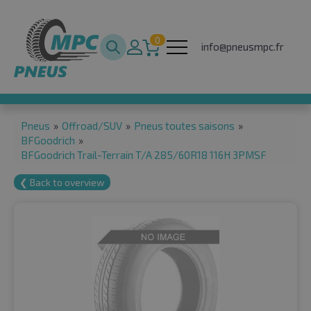
0
info@pneusmpc.fr
Pneus
»
Offroad/SUV
»
Pneus toutes saisons
»
BFGoodrich
»
BFGoodrich Trail-Terrain T/A 285/60R18 116H 3PMSF
❮ Back to overview