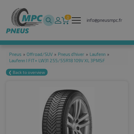
0
info@pneusmpc.fr
Pneus
»
Offroad/SUV
»
Pneus d'hiver
»
Laufenn
»
Laufenn I FIT+ LW31 255/55R18 109V XL 3PMSF
❮ Back to overview