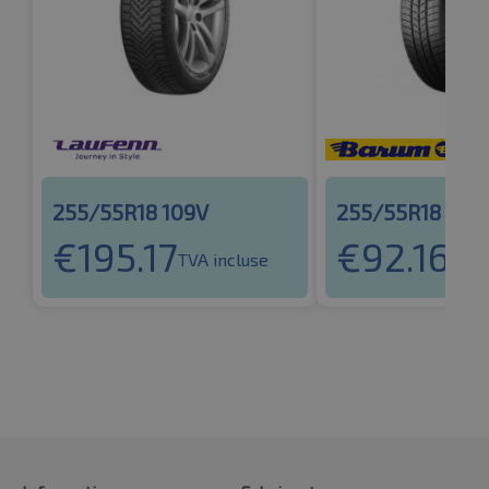
255/55R18 109V
255/55R18 109
€
195.17
€
92.16
TVA incluse
TVA 