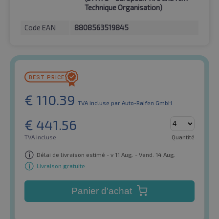
Technique Organisation)
Code EAN
8808563519845
€
110.39
TVA incluse
par Auto-Raifen GmbH
€
441.56
TVA incluse
Quantité
Délai de livraison estimé - v 11 Aug. - Vend. 14 Aug.
Livraison gratuite
Panier d'achat