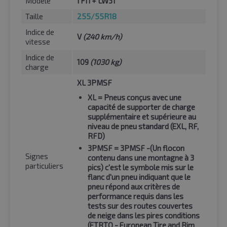
Modèle
I FIT+ LW31
Taille
255/55R18
Indice de
V
(240 km/h)
vitesse
Indice de
109
(1030 kg)
charge
XL 3PMSF
XL
= Pneus conçus avec une
capacité de supporter de charge
supplémentaire et supérieure au
niveau de pneu standard (EXL, RF,
RFD)
3PMSF
= 3PMSF -(Un flocon
Signes
contenu dans une montagne à 3
particuliers
pics) c'est le symbole mis sur le
flanc d'un pneu indiquant que le
pneu répond aux critères de
performance requis dans les
tests sur des routes couvertes
de neige dans les pires conditions
(ETRTO - European Tire and Rim