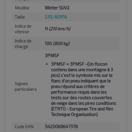
Modèle
Winter SUV2
Taille
235/60R16
Indice de
H
(210 km/h)
vitesse
Indice de
100
(800 kg)
charge
3PMSF
3PMSF
= 3PMSF -(Un flocon
contenu dans une montagne à 3
pics) c'est le symbole mis sur le
flanc d'un pneu indiquant que le
Signes
pneu répond aux critères de
particuliers
performance requis dans les
tests sur des routes couvertes
de neige dans les pires conditions
(ETRTO - European Tire and Rim
Technique Organisation)
Code EAN
5420068647378