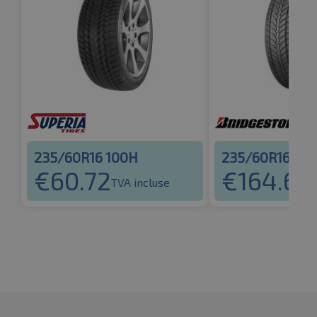
235/60R16 100H
235/60R16 10
€
60.72
€
164.62
TVA incluse
T