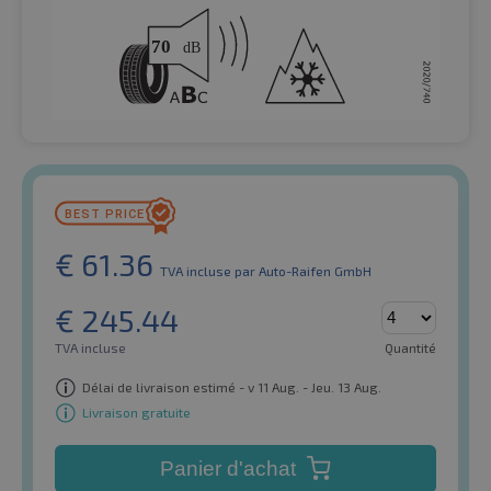
€
61.36
TVA incluse
par Auto-Raifen GmbH
€
245.44
TVA incluse
Quantité
Délai de livraison estimé - v 11 Aug. - Jeu. 13 Aug.
Livraison gratuite
Panier d'achat